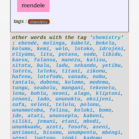
mendele
tags :
chemistry
other words with the tag '
chemistry
'
:
ebendé
,
molinga
,
kúbelé
,
bekelu
,
kolumu
,
kemi
,
wólo
,
lotoko
,
idrojéní
,
eliyúmu
,
litu
,
potasu
,
sodu
,
libidu
,
kaesu
,
falansu
,
manezu
,
kalisu
,
sitotu
,
balu
,
ladu
,
sekandu
,
yetibu
,
lutetu
,
laleku
,
titani
,
zikonu
,
hafenu
,
lotefodu
,
vanadu
,
nobu
,
tantalu
,
dubenu
,
kolomo
,
modemu
,
tungu
,
seabolu
,
mangani
,
tekenetu
,
lenu
,
bohlu
,
neoni
,
alago
,
kliptoni
,
zenoni
,
lado
,
ununoktu
,
oksijeni
,
sufa
,
seleni
,
telulu
,
polonu
,
ununmotoba
,
folina
,
koloki
,
bomo
,
ide
,
atati
,
ununseptu
,
kaboni
,
siliki
,
jemani
,
etani
,
mbodi
,
ununkwadu
,
azoti
,
fosofo
,
aseni
,
antimoni
,
bisemu
,
unumpentu
,
mbéngi
,
séngi
,
luntenu
,
zénki
,
kademu
,