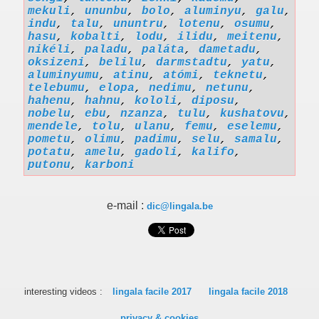
mekuli
,
ununbu
,
bolo
,
aluminyu
,
galu
,
indu
,
talu
,
ununtru
,
lotenu
,
osumu
,
hasu
,
kobalti
,
lodu
,
ilidu
,
meitenu
,
nikéli
,
paladu
,
paláta
,
dametadu
,
oksizeni
,
belilu
,
darmstadtu
,
yatu
,
aluminyumu
,
atinu
,
atómi
,
teknetu
,
telebumu
,
elopa
,
nedimu
,
netunu
,
hahenu
,
hahnu
,
kololi
,
diposu
,
nobelu
,
ebu
,
nzanza
,
tulu
,
kushatovu
,
mendele
,
tolu
,
ulanu
,
femu
,
eselemu
,
pometu
,
olimu
,
padimu
,
selu
,
samalu
,
potatu
,
amelu
,
gadoli
,
kalifo
,
putonu
,
karboni
e-mail :
dic@lingala.be
interesting videos :
lingala facile 2017
lingala facile 2018
privacy & cookies