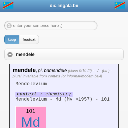
dic.lingala.be
keep
freetext
mendele
mendele
,
pl.
bamendele
(class 9/10 (2) : - / - (ba-) :
plural invariable from context (or informal/modern ba-))
Mendelevium
context :
chemistry
Mendelevium - Md (Mv <1957) - 101
101
Md