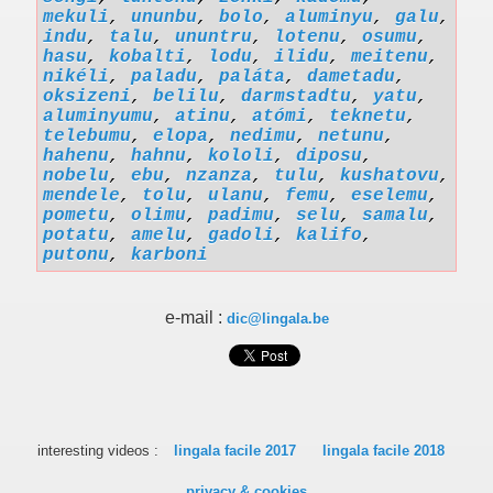
mekuli
,
ununbu
,
bolo
,
aluminyu
,
galu
,
indu
,
talu
,
ununtru
,
lotenu
,
osumu
,
hasu
,
kobalti
,
lodu
,
ilidu
,
meitenu
,
nikéli
,
paladu
,
paláta
,
dametadu
,
oksizeni
,
belilu
,
darmstadtu
,
yatu
,
aluminyumu
,
atinu
,
atómi
,
teknetu
,
telebumu
,
elopa
,
nedimu
,
netunu
,
hahenu
,
hahnu
,
kololi
,
diposu
,
nobelu
,
ebu
,
nzanza
,
tulu
,
kushatovu
,
mendele
,
tolu
,
ulanu
,
femu
,
eselemu
,
pometu
,
olimu
,
padimu
,
selu
,
samalu
,
potatu
,
amelu
,
gadoli
,
kalifo
,
putonu
,
karboni
e-mail :
dic@lingala.be
interesting videos :
lingala facile 2017
lingala facile 2018
privacy & cookies