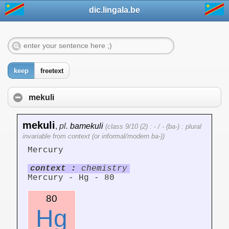
dic.lingala.be
keep
freetext
mekuli
mekuli
,
pl.
bamekuli
(class 9/10 (2) : - / - (ba-) : plural
invariable from context (or informal/modern ba-))
Mercury
context :
chemistry
Mercury - Hg - 80
80
Hg