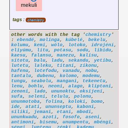
mekuli
tags :
chemistry
other words with the tag '
chemistry
'
:
ebendé
,
molinga
,
kúbelé
,
bekelu
,
kolumu
,
kemi
,
wólo
,
lotoko
,
idrojéní
,
eliyúmu
,
litu
,
potasu
,
sodu
,
libidu
,
kaesu
,
falansu
,
manezu
,
kalisu
,
sitotu
,
balu
,
ladu
,
sekandu
,
yetibu
,
lutetu
,
laleku
,
titani
,
zikonu
,
hafenu
,
lotefodu
,
vanadu
,
nobu
,
tantalu
,
dubenu
,
kolomo
,
modemu
,
tungu
,
seabolu
,
mangani
,
tekenetu
,
lenu
,
bohlu
,
neoni
,
alago
,
kliptoni
,
zenoni
,
lado
,
ununoktu
,
oksijeni
,
sufa
,
seleni
,
telulu
,
polonu
,
ununmotoba
,
folina
,
koloki
,
bomo
,
ide
,
atati
,
ununseptu
,
kaboni
,
siliki
,
jemani
,
etani
,
mbodi
,
ununkwadu
,
azoti
,
fosofo
,
aseni
,
antimoni
,
bisemu
,
unumpentu
,
mbéngi
,
séngi
,
luntenu
,
zénki
,
kademu
,