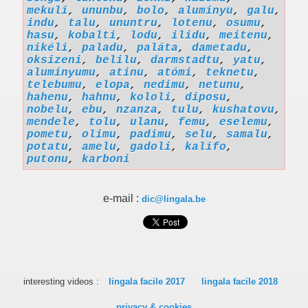
mekuli
,
ununbu
,
bolo
,
aluminyu
,
galu
,
indu
,
talu
,
ununtru
,
lotenu
,
osumu
,
hasu
,
kobalti
,
lodu
,
ilidu
,
meitenu
,
nikéli
,
paladu
,
paláta
,
dametadu
,
oksizeni
,
belilu
,
darmstadtu
,
yatu
,
aluminyumu
,
atinu
,
atómi
,
teknetu
,
telebumu
,
elopa
,
nedimu
,
netunu
,
hahenu
,
hahnu
,
kololi
,
diposu
,
nobelu
,
ebu
,
nzanza
,
tulu
,
kushatovu
,
mendele
,
tolu
,
ulanu
,
femu
,
eselemu
,
pometu
,
olimu
,
padimu
,
selu
,
samalu
,
potatu
,
amelu
,
gadoli
,
kalifo
,
putonu
,
karboni
e-mail :
dic@lingala.be
interesting videos :
lingala facile 2017
lingala facile 2018
privacy & cookies