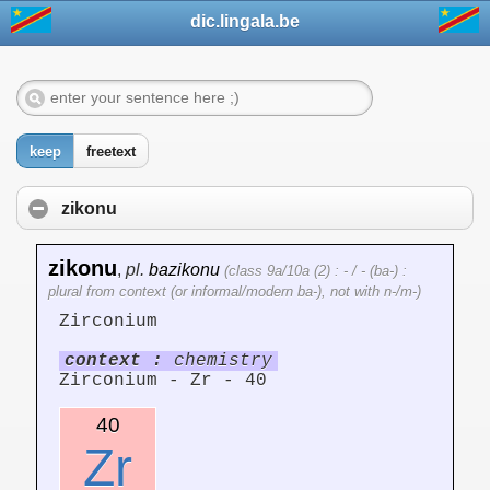
dic.lingala.be
keep
freetext
zikonu
zikonu
,
pl.
bazikonu
(class 9a/10a (2) : - / - (ba-) :
plural from context (or informal/modern ba-), not with n-/m-)
Zirconium
context :
chemistry
Zirconium - Zr - 40
40
Zr