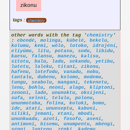
zikonu
tags :
chemistry
other words with the tag '
chemistry
'
:
ebendé
,
molinga
,
kúbelé
,
bekelu
,
kolumu
,
kemi
,
wólo
,
lotoko
,
idrojéní
,
eliyúmu
,
litu
,
potasu
,
sodu
,
libidu
,
kaesu
,
falansu
,
manezu
,
kalisu
,
sitotu
,
balu
,
ladu
,
sekandu
,
yetibu
,
lutetu
,
laleku
,
titani
,
zikonu
,
hafenu
,
lotefodu
,
vanadu
,
nobu
,
tantalu
,
dubenu
,
kolomo
,
modemu
,
tungu
,
seabolu
,
mangani
,
tekenetu
,
lenu
,
bohlu
,
neoni
,
alago
,
kliptoni
,
zenoni
,
lado
,
ununoktu
,
oksijeni
,
sufa
,
seleni
,
telulu
,
polonu
,
ununmotoba
,
folina
,
koloki
,
bomo
,
ide
,
atati
,
ununseptu
,
kaboni
,
siliki
,
jemani
,
etani
,
mbodi
,
ununkwadu
,
azoti
,
fosofo
,
aseni
,
antimoni
,
bisemu
,
unumpentu
,
mbéngi
,
séngi
,
luntenu
,
zénki
,
kademu
,