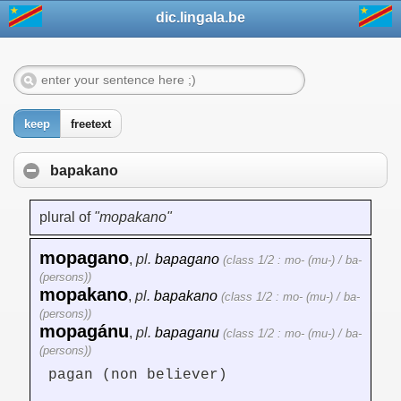
dic.lingala.be
keep
freetext
bapakano
plural of
"mopakano"
mopagano
,
pl.
bapagano
(class 1/2 : mo- (mu-) / ba-
(persons))
mopakano
,
pl.
bapakano
(class 1/2 : mo- (mu-) / ba-
(persons))
mopagánu
,
pl.
bapaganu
(class 1/2 : mo- (mu-) / ba-
(persons))
pagan (non believer)