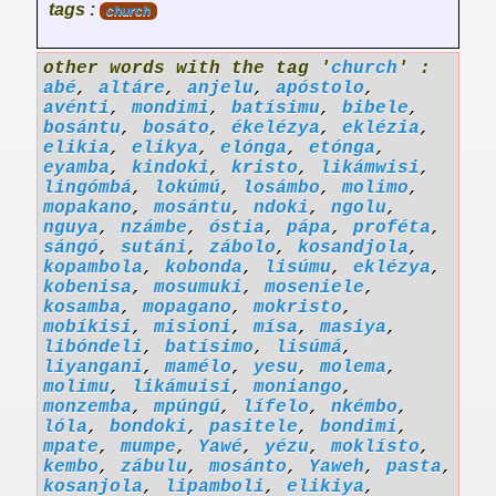
tags :
church
other words with the tag '
church
' :
abé
,
altáre
,
anjelu
,
apóstolo
,
avénti
,
mondimi
,
batísimu
,
bibele
,
bosántu
,
bosáto
,
ékelézya
,
eklézia
,
elikia
,
elikya
,
elónga
,
etónga
,
eyamba
,
kindoki
,
kristo
,
likámwisi
,
lingómbá
,
lokúmú
,
losámbo
,
molimo
,
mopakano
,
mosántu
,
ndoki
,
ngolu
,
nguya
,
nzámbe
,
óstia
,
pápa
,
proféta
,
sángó
,
sutáni
,
zábolo
,
kosandjola
,
kopambola
,
kobonda
,
lisúmu
,
eklézya
,
kobenisa
,
mosumuki
,
moseniele
,
kosamba
,
mopagano
,
mokristo
,
mobíkisi
,
misioni
,
mísa
,
masiya
,
libóndeli
,
batísimo
,
lisúmá
,
liyangani
,
mamélo
,
yesu
,
molema
,
molimu
,
likámuisi
,
moniango
,
monzemba
,
mpúngú
,
lífelo
,
nkémbo
,
lóla
,
bondoki
,
pasitele
,
bondimi
,
mpate
,
mumpe
,
Yawé
,
yézu
,
moklísto
,
kembo
,
zábulu
,
mosánto
,
Yaweh
,
pasta
,
kosanjola
,
lipamboli
,
elikiya
,