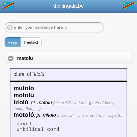
dic.lingala.be
keep
freetext
matolu
plural of
"litolú"
mutolo
motolú
litolú
,
pl.
matolu
(class 5/6 : li- / ma- (parts of body,
fauna, flora,...))
motoló
,
pl.
mitolo
(class 3/4 : mo- (mu-) / mi- : objects)
navel
umbilical cord