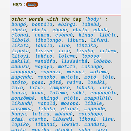
tags :
body
other words with the tag '
body
' :
bongó
,
bontólo
,
ebángá
,
lobebú
,
ebekú
,
ebelo
,
ebóbó
,
eboló
,
edádá
,
elongi
,
enama
,
esóngó
,
kíngó
,
libéle
,
liboló
,
libolongo
,
libumu
,
lifuni
,
likata
,
lokolo
,
lino
,
linzáka
,
lipeka
,
lisisa
,
liso
,
lisókó
,
litáma
,
litoyi
,
lokéto
,
lolemo
,
loposo
,
makilá
,
mandéfu
,
lisásámbá
,
lobebo
,
mbunzu
,
moyoyo
,
mofáti
,
mokongo
,
mongóngó
,
mopanzi
,
mosapi
,
motéma
,
mupende
,
monoko
,
mutolo
,
motó
,
tólo
,
nzóto
,
poso
,
pótá
,
nsima
,
losúki
,
zólo
,
litói
,
lomposo
,
lobôko
,
lisu
,
kunza
,
kovo
,
lolému
,
súki
,
engóngólo
,
monzômbâ
,
nkíngó
,
ntólo
,
mompúlúlú
,
likundú
,
motolú
,
mosopó
,
libale
,
mosómba
,
likáká
,
etindi
,
mopende
,
búnya
,
lolemu
,
mbángá
,
motshopo
,
zémi
,
etambe
,
libandi
,
likosi
,
linu
,
lopiko
,
libundi
,
lokíkí
,
manduta
,
muika
,
mopiko
,
nkunki
,
sóka
,
soyi
,