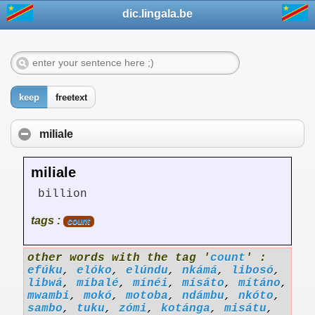
dic.lingala.be
keep
freetext
miliale
miliale
billion
tags :
count
other words with the tag '
count
' :
efúku
,
elóko
,
elúndu
,
nkámá
,
libosó
,
libwá
,
míbalé
,
mínéi
,
mísáto
,
mítáno
,
mwambi
,
mokó
,
motoba
,
ndámbu
,
nkóto
,
sambo
,
tuku
,
zómi
,
kotánga
,
misátu
,