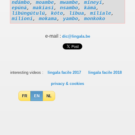
ndámbo
,
moambe
,
mwambe
,
mineyi
,
epúná
,
makiasi
,
nsambo
,
kámá
,
libúngútulú
,
kóto
,
libua
,
miliale
,
milioni
,
mokama
,
yambo
,
monkoko
e-mail :
dic@lingala.be
interesting videos :
lingala facile 2017
lingala facile 2018
privacy & cookies
FR
EN
NL