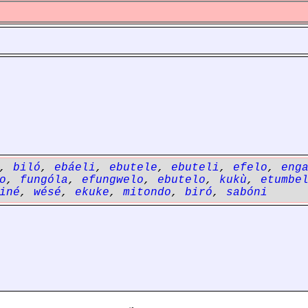
,
biló
,
ebáeli
,
ebutele
,
ebuteli
,
efelo
,
eng
o
,
fungóla
,
efungwelo
,
ebutelo
,
kukù
,
etumbe
iné
,
wésé
,
ekuke
,
mitondo
,
biró
,
sabóni