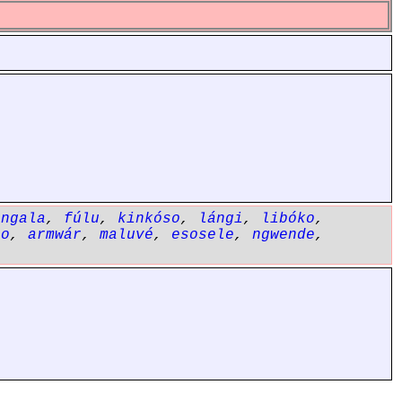
angala
,
fúlu
,
kinkóso
,
lángi
,
libóko
,
lo
,
armwár
,
maluvé
,
esosele
,
ngwende
,