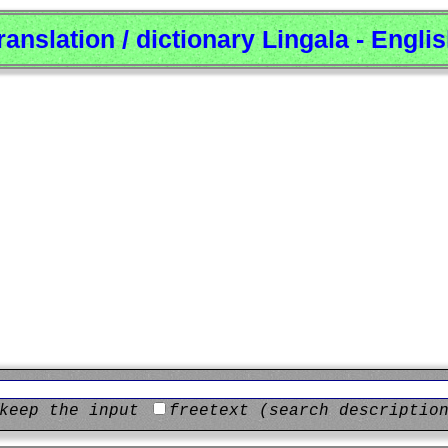
ranslation / dictionary Lingala - Engli
keep the input
freetext (search descriptio