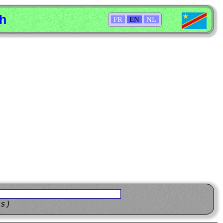
sh
FR
EN
NL
ns)