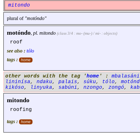
mitondo
plural of
"motóndo"
motóndo
,
pl.
mitondo
(class 3/4 : mo- (mu-) / mi- : objects)
roof
see also :
tólo
tags :
home
other words with the tag '
home
' :
mbalasáni
lininísa
,
ndaku
,
palais
,
súku
,
tólo
,
motónd
kikóso
,
linyuka
,
sabúni
,
nzongo
,
zongó
,
kab
mitondo
roofing
tags :
home