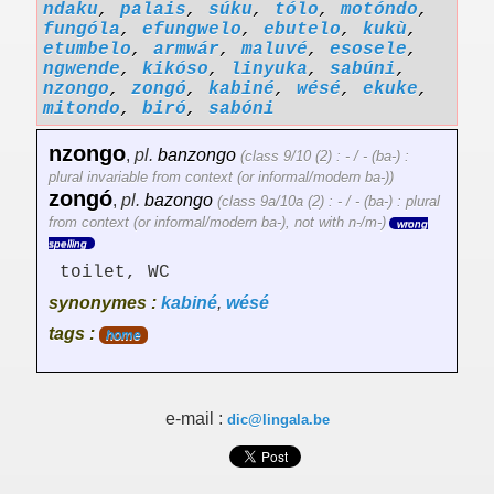
ndaku
,
palais
,
súku
,
tólo
,
motóndo
,
fungóla
,
efungwelo
,
ebutelo
,
kukù
,
etumbelo
,
armwár
,
maluvé
,
esosele
,
ngwende
,
kikóso
,
linyuka
,
sabúni
,
nzongo
,
zongó
,
kabiné
,
wésé
,
ekuke
,
mitondo
,
biró
,
sabóni
nzongo
,
pl.
banzongo
(class 9/10 (2) : - / - (ba-) :
plural invariable from context (or informal/modern ba-))
zongó
,
pl.
bazongo
(class 9a/10a (2) : - / - (ba-) : plural
from context (or informal/modern ba-), not with n-/m-)
wrong
spelling
toilet, WC
synonymes :
kabiné
,
wésé
tags :
home
e-mail :
dic@lingala.be