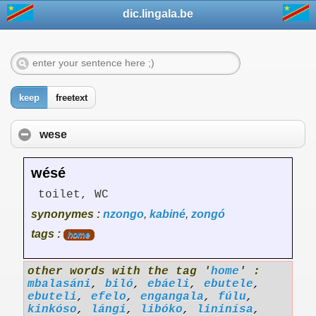
dic.lingala.be
keep
freetext
wese
wésé
toilet, WC
synonymes :
nzongo
,
kabiné
,
zongó
tags :
home
other words with the tag '
home
' :
mbalasáni
,
biló
,
ebáeli
,
ebutele
,
ebuteli
,
efelo
,
engangala
,
fúlu
,
kinkóso
,
lángi
,
libóko
,
lininísa
,