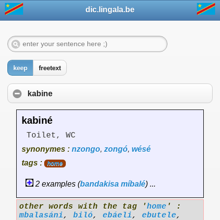
dic.lingala.be
keep
freetext
kabine
kabiné
Toilet, WC
synonymes :
nzongo
,
zongó
,
wésé
tags :
home
2 examples (
bandakisa
míbalé
) ...
other words with the tag '
home
' :
mbalasáni
,
biló
,
ebáeli
,
ebutele
,