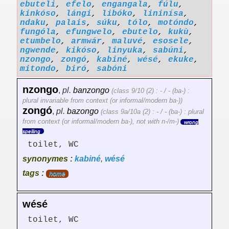
ebuteli
,
efelo
,
engangala
,
fúlu
,
kinkóso
,
lángi
,
libóko
,
lininísa
,
ndaku
,
palais
,
súku
,
tólo
,
motóndo
,
fungóla
,
efungwelo
,
ebutelo
,
kukù
,
etumbelo
,
armwár
,
maluvé
,
esosele
,
ngwende
,
kikóso
,
linyuka
,
sabúni
,
nzongo
,
zongó
,
kabiné
,
wésé
,
ekuke
,
mitondo
,
biró
,
sabóni
nzongo
,
pl.
banzongo
(class 9/10 (2) : - / - (ba-) :
plural invariable from context (or informal/modern ba-))
zongó
,
pl.
bazongo
(class 9a/10a (2) : - / - (ba-) : plural
from context (or informal/modern ba-), not with n-/m-)
wrong
spelling
toilet, WC
synonymes :
kabiné
,
wésé
tags :
home
wésé
toilet, WC