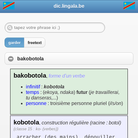
dic.lingala.be
garder
freetext
bakobotola
bakobotola
,
forme d'un verbe
infinitif
:
kobotola
temps
: (
ekoya, ndaka
)
futur
(
je travaillerai,
tu danseras,...
)
personne
: troisième personne pluriel (
ils/on
)
kobotola
,
construction régulière (racine : botol)
(classe 15 : ko- (verbes))
arracher (des mains), dépouiller,