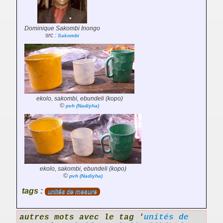
Dominique Sakombi Inongo
src :
Sakombi
ekolo, sakombi, ebundeli (kopo)
©
pvh (Nadiyha)
ekolo, sakombi, ebundeli (kopo)
©
pvh (Nadiyha)
tags :
unités de mesure
autres mots avec le tag '
unités de