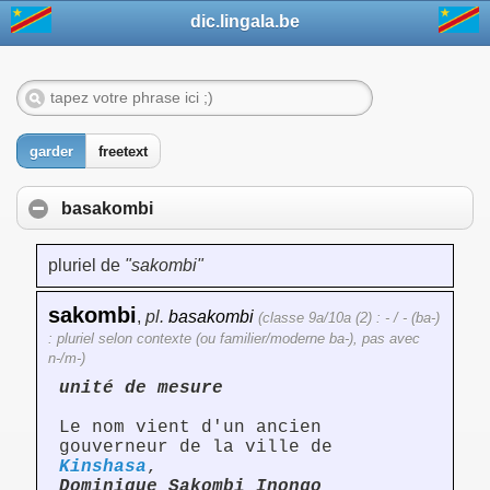
dic.lingala.be
garder
freetext
basakombi
pluriel de
"sakombi"
sakombi
,
pl.
basakombi
(classe 9a/10a (2) : - / - (ba-)
: pluriel selon contexte (ou familier/moderne ba-), pas avec
n-/m-)
unité de mesure
Le nom vient d'un ancien
gouverneur de la ville de
Kinshasa
,
Dominique Sakombi Inongo