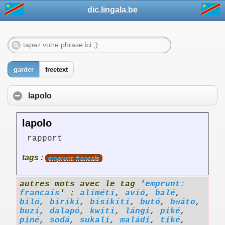
dic.lingala.be
garder
freetext
lapolo
lapolo
rapport
tags :
emprunt: francais
autres mots avec le tag '
emprunt:
francais
' :
aliméti
,
avió
,
balé
,
biló
,
biríki
,
bisikíti
,
butó
,
bwáto
,
buzí
,
dalapó
,
kwíti
,
lángi
,
piké
,
piné
,
sodá
,
sukali
,
maládi
,
tiké
,