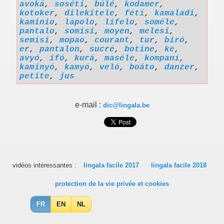
avoká
,
soséti
,
búlé
,
kodamer
,
kotoker
,
dilekitele
,
fétí
,
kamaladi
,
kaminio
,
lapolo
,
lífelo
,
soméle
,
pantalo
,
somisi
,
moyen
,
melesi
,
semísi
,
mopao
,
courant
,
tur
,
biró
,
er
,
pantalon
,
sucré
,
botine
,
ke
,
avyó
,
îfó
,
kurá
,
maséle
,
kompaní
,
kaminyó
,
kamyó
,
veló
,
boáto
,
danzer
,
petite
,
jus
e-mail :
dic@lingala.be
vidéos intéressantes :
lingala facile 2017
lingala facile 2018
protection de la vie privée et cookies
FR
EN
NL