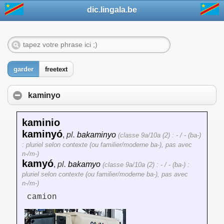
dic.lingala.be
garder
freetext
kaminyo
kaminio
kaminyó
,
pl.
bakaminyo
(classe 9a/10a (2) : - / - (ba-)
: pluriel selon contexte (ou familier/moderne ba-), pas avec
n-/m-)
kamyó
,
pl.
bakamyo
(classe 9a/10a (2) : - / - (ba-) :
pluriel selon contexte (ou familier/moderne ba-), pas avec
n-/m-)
camion