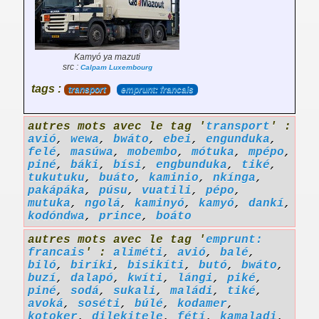
Kamyó ya mazuti
src :
Calpam Luxembourg
tags :
transport
emprunt: francais
autres mots avec le tag '
transport
' :
avió
,
wewa
,
bwáto
,
ebei
,
engunduka
,
felé
,
masúwa
,
mobembo
,
mótuka
,
mpépo
,
piné
,
báki
,
bísi
,
engbunduka
,
tiké
,
tukutuku
,
buáto
,
kaminio
,
nkínga
,
pakápáka
,
púsu
,
vuatili
,
pépo
,
mutuka
,
ngolá
,
kaminyó
,
kamyó
,
dankí
,
kodóndwa
,
prince
,
boáto
autres mots avec le tag '
emprunt:
francais
' :
aliméti
,
avió
,
balé
,
biló
,
biríki
,
bisikíti
,
butó
,
bwáto
,
buzí
,
dalapó
,
kwíti
,
lángi
,
piké
,
piné
,
sodá
,
sukali
,
maládi
,
tiké
,
avoká
,
soséti
,
búlé
,
kodamer
,
kotoker
,
dilekitele
,
fétí
,
kamaladi
,