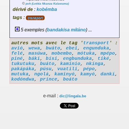
©
pvh (Letitia Nkanza Kalawuma)
dérivé de :
kobémba
tags :
transport
5 exemples (
bandakisa
mítáno
) ...
autres mots avec le tag '
transport
' :
avió
,
wewa
,
bwáto
,
ebei
,
engunduka
,
felé
,
masúwa
,
mobembo
,
mótuka
,
mpépo
,
piné
,
báki
,
bísi
,
engbunduka
,
tiké
,
tukutuku
,
buáto
,
kaminio
,
nkínga
,
pakápáka
,
púsu
,
vuatili
,
pépo
,
mutuka
,
ngolá
,
kaminyó
,
kamyó
,
dankí
,
kodóndwa
,
prince
,
boáto
e-mail :
dic@lingala.be