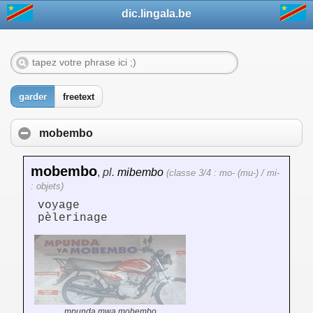
dic.lingala.be
garder
freetext
mobembo
mobembo
,
pl.
mibembo
(classe 3/4 : mo- (mu-) / mi-
: objets)
voyage
pèlerinage
mpunda mwa mobembo