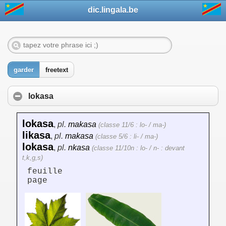
dic.lingala.be
garder
freetext
lokasa
lokasa
,
pl.
makasa
(classe 11/6 : lo- / ma-)
likasa
,
pl.
makasa
(classe 5/6 : li- / ma-)
lokasa
,
pl.
nkasa
(classe 11/10n : lo- / n- : devant
t,k,g,s)
feuille
page