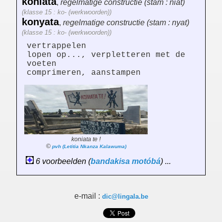
koniata
,
regelmatige constructie (stam : niat)
(klasse 15 : ko- (werkwoorden))
konyata
,
regelmatige constructie (stam : nyat)
(klasse 15 : ko- (werkwoorden))
vertrappelen
lopen op..., verpletteren met de
voeten
comprimeren, aanstampen
koniata te !
©
pvh (Letitia Nkanza Kalawuma)
6 voorbeelden (
bandakisa
motóbá
) ...
e-mail :
dic@lingala.be