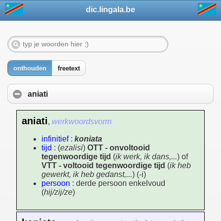
dic.lingala.be
onthouden
freetext
aniati
aniati
,
werkwoordsvorm
infinitief
:
koniata
tijd
: (
ezalisi
)
OTT - onvoltooid
tegenwoordige tijd
(
ik werk, ik dans,...
) of
VTT - voltooid tegenwoordige tijd
(
ik heb
gewerkt, ik heb gedanst,...
) (-i)
persoon
: derde persoon enkelvoud
(
hij/zij/ze
)