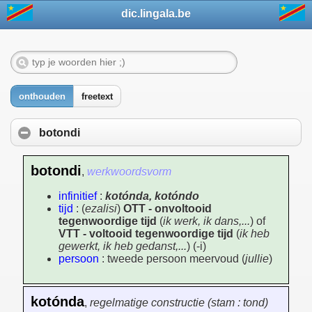
dic.lingala.be
onthouden
freetext
botondi
botondi
,
werkwoordsvorm
infinitief
:
kotónda, kotóndo
tijd
: (
ezalisi
)
OTT - onvoltooid
tegenwoordige tijd
(
ik werk, ik dans,...
) of
VTT - voltooid tegenwoordige tijd
(
ik heb
gewerkt, ik heb gedanst,...
) (-i)
persoon
: tweede persoon meervoud (
jullie
)
kotónda
,
regelmatige constructie (stam : tond)