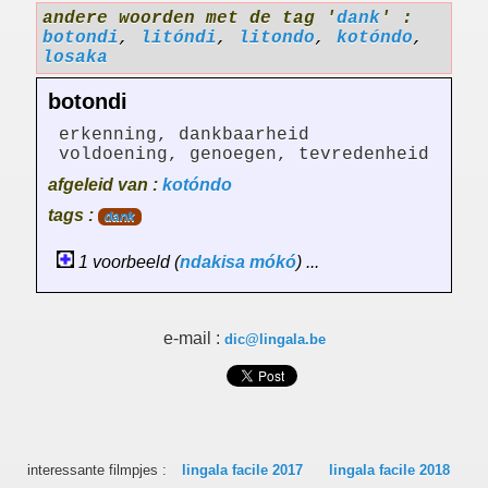
andere woorden met de tag '
dank
' :
botondi
,
litóndi
,
litondo
,
kotóndo
,
losaka
botondi
erkenning, dankbaarheid
voldoening, genoegen, tevredenheid
afgeleid van :
kotóndo
tags :
dank
1 voorbeeld (
ndakisa
mókó
) ...
e-mail :
dic@lingala.be
interessante filmpjes :
lingala facile 2017
lingala facile 2018