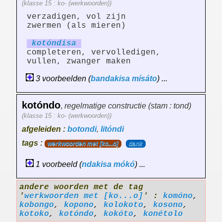
(klasse 15 : ko- (werkwoorden))
verzadigen, vol zijn
zwermen (als mieren)
kotónd
is
a
completeren, vervolledigen,
vullen, zwanger maken
3 voorbeelden (
bandakisa
mísáto
) ...
kotóndo
,
regelmatige constructie (stam : tond)
(klasse 15 : ko- (werkwoorden))
afgeleiden :
botondi
,
litóndi
tags :
werkwoorden met [ko...o]
dank
1 voorbeeld (
ndakisa
mókó
) ...
andere woorden met de tag
'
werkwoorden met [ko...o]
' :
komóno
,
kobongo
,
kopono
,
kolokoto
,
kosono
,
kotoko
,
kotóndo
,
kokóto
,
konétolo