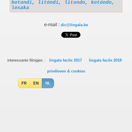
botondi
,
litóndi
,
litondo
,
kotóndo
,
losaka
e-mail :
dic@lingala.be
interessante filmpjes :
lingala facile 2017
lingala facile 2018
privéleven & cookies
FR
EN
NL