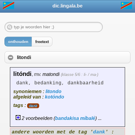
dic.lingala.be
onthouden
freetext
litondi
litóndi
,
mv.
matondi
(klasse 5/6 : li- / ma-)
dank, bedanking, dankbaarheid
synoniemen :
litondo
afgeleid van :
kotóndo
tags :
dank
2 voorbeelden (
bandakisa
míbalé
) ...
andere woorden met de tag '
dank
' :