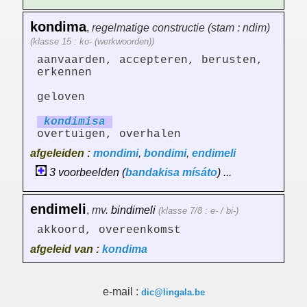
kondima
,
regelmatige constructie (stam : ndim)
(klasse 15 : ko- (werkwoorden))
aanvaarden, accepteren, berusten,
erkennen
geloven
kondim
is
a
overtuigen, overhalen
afgeleiden :
mondimi
,
bondimi
,
endimeli
3 voorbeelden (
bandakisa
mísáto
) ...
endimeli
,
mv.
bindimeli
(klasse 7/8 : e- / bi-)
akkoord, overeenkomst
afgeleid van :
kondima
e-mail :
dic@lingala.be