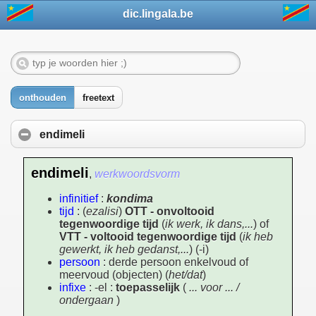
dic.lingala.be
onthouden
freetext
endimeli
endimeli
,
werkwoordsvorm
infinitief
:
kondima
tijd
: (
ezalisi
)
OTT - onvoltooid
tegenwoordige tijd
(
ik werk, ik dans,...
) of
VTT - voltooid tegenwoordige tijd
(
ik heb
gewerkt, ik heb gedanst,...
) (-i)
persoon
: derde persoon enkelvoud of
meervoud (objecten) (
het/dat
)
infixe
: -el :
toepasselijk
(
... voor ... /
ondergaan
)