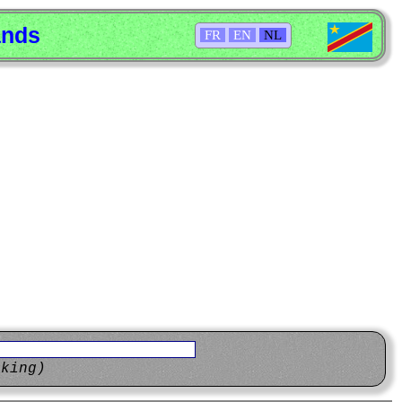
ands
FR
EN
NL
eking)