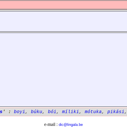
s
' :
boyi
,
búku
,
bói
,
míliki
,
mótuka
,
pikási
e-mail :
dic@lingala.be