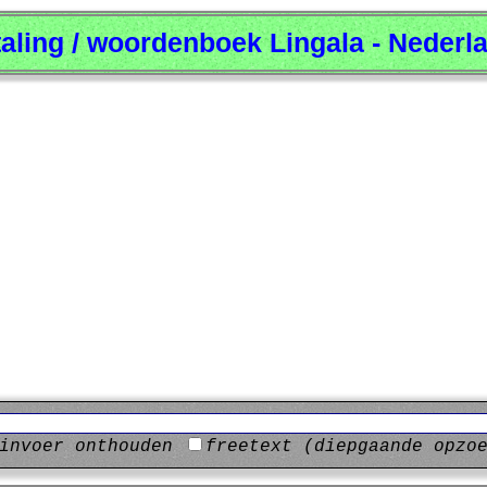
taling / woordenboek Lingala - Nederl
invoer onthouden
freetext (diepgaande opzo