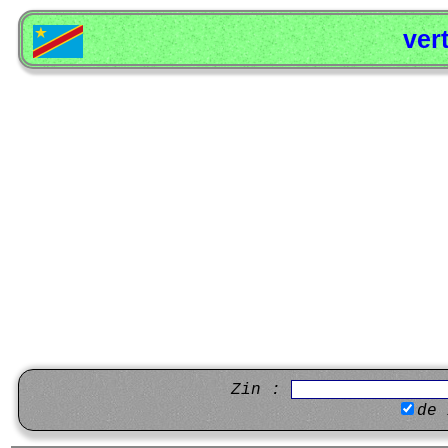
ver
Zin :
de 