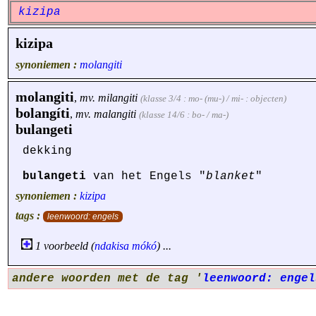
kizipa
kizipa
synoniemen :
molangiti
molangiti
,
mv.
milangiti
(klasse 3/4 : mo- (mu-) / mi- : objecten)
bolangíti
,
mv.
malangiti
(klasse 14/6 : bo- / ma-)
bulangeti
dekking
bulangeti
van het Engels "
blanket
"
synoniemen :
kizipa
tags :
leenwoord: engels
1 voorbeeld (
ndakisa
mókó
) ...
andere woorden met de tag '
leenwoord: engel