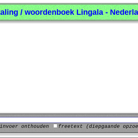
taling / woordenboek Lingala - Nederl
invoer onthouden
freetext (diepgaande opzo