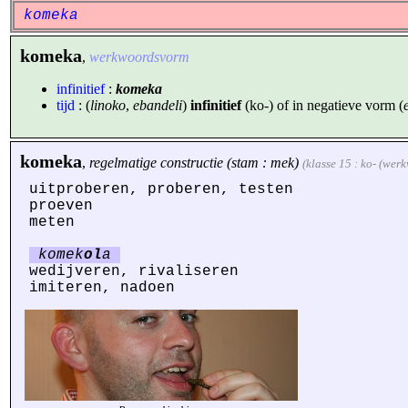
komeka
komeka
,
werkwoordsvorm
infinitief
:
komeka
tijd
: (
linoko
,
ebandeli
)
infinitief
(ko-) of in negatieve vorm (
komeka
,
regelmatige constructie (stam : mek)
(klasse 15 : ko- (wer
uitproberen, proberen, testen
proeven
meten
komek
ol
a
wedijveren, rivaliseren
imiteren, nadoen