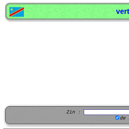
ver
Zin :
de 