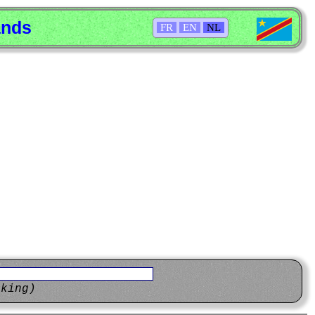
ands
FR
EN
NL
eking)