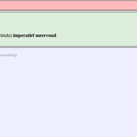
etinda
)
imperatief meervoud
kwoorden))