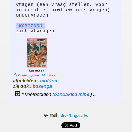
vragen (een vraag stellen, voor
informatie,
niet
om
iets vragen)
ondervragen
ko
mi
túna
zich afvragen
kotuna te
©
théâtre : groupe 10 secteurs
afgeleiden :
motúna
zie ook :
kosenga
4 voorbeelden (
bandakisa
mínei
) ...
e-mail :
dic@lingala.be