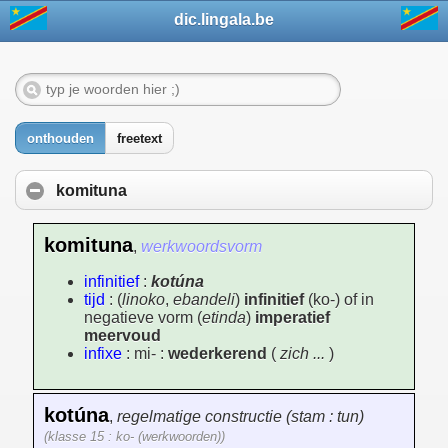
dic.lingala.be
onthouden
freetext
komituna
komituna
,
werkwoordsvorm
infinitief
:
kotúna
tijd
: (
linoko
,
ebandeli
)
infinitief
(ko-) of in
negatieve vorm (
etinda
)
imperatief
meervoud
infixe
: mi- :
wederkerend
(
zich ...
)
kotúna
,
regelmatige constructie (stam : tun)
(klasse 15 : ko- (werkwoorden))