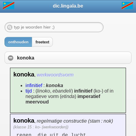
dic.lingala.be
onthouden
freetext
konoka
konoka
,
werkwoordsvorm
infinitief
:
konoka
tijd
: (
linoko
,
ebandeli
)
infinitief
(ko-) of in
negatieve vorm (
etinda
)
imperatief
meervoud
konoka
,
regelmatige constructie (stam : nok)
(klasse 15 : ko- (werkwoorden))
regen, die uit de lucht