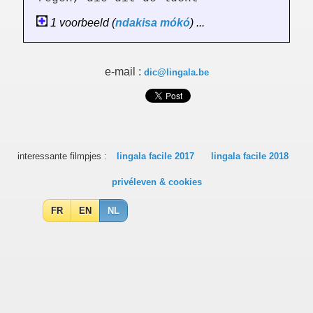
1 voorbeeld (
ndakisa
mókó
) ...
e-mail :
dic@lingala.be
interessante filmpjes :
lingala facile 2017
lingala facile 2018
privéleven & cookies
FR
EN
NL