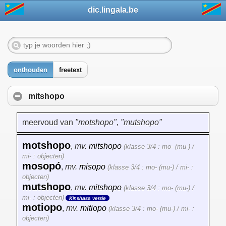
dic.lingala.be
onthouden
freetext
mitshopo
meervoud van
"motshopo", "mutshopo"
motshopo
,
mv.
mitshopo
(klasse 3/4 : mo- (mu-) /
mi- : objecten)
mosopó
,
mv.
misopo
(klasse 3/4 : mo- (mu-) / mi- :
objecten)
mutshopo
,
mv.
mitshopo
(klasse 3/4 : mo- (mu-) /
mi- : objecten)
Kinshasa versie
motiopo
,
mv.
mitiopo
(klasse 3/4 : mo- (mu-) / mi- :
objecten)