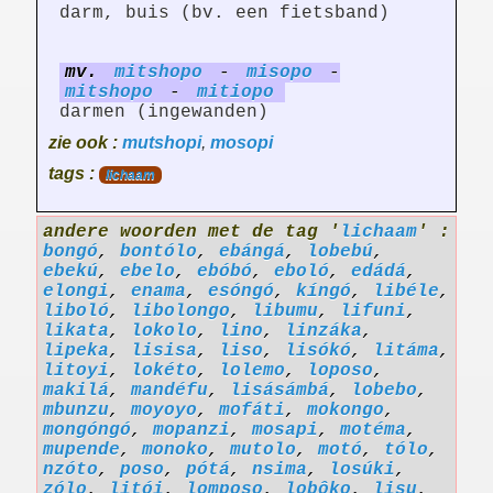
darm, buis (bv. een fietsband)
mv.
mitshopo
-
misopo
-
mitshopo
-
mitiopo
darmen (ingewanden)
zie ook :
mutshopi
,
mosopi
tags :
lichaam
andere woorden met de tag '
lichaam
' :
bongó
,
bontólo
,
ebángá
,
lobebú
,
ebekú
,
ebelo
,
ebóbó
,
eboló
,
edádá
,
elongi
,
enama
,
esóngó
,
kíngó
,
libéle
,
liboló
,
libolongo
,
libumu
,
lifuni
,
likata
,
lokolo
,
lino
,
linzáka
,
lipeka
,
lisisa
,
liso
,
lisókó
,
litáma
,
litoyi
,
lokéto
,
lolemo
,
loposo
,
makilá
,
mandéfu
,
lisásámbá
,
lobebo
,
mbunzu
,
moyoyo
,
mofáti
,
mokongo
,
mongóngó
,
mopanzi
,
mosapi
,
motéma
,
mupende
,
monoko
,
mutolo
,
motó
,
tólo
,
nzóto
,
poso
,
pótá
,
nsima
,
losúki
,
zólo
,
litói
,
lomposo
,
lobôko
,
lisu
,