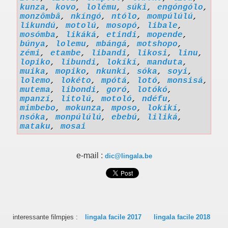
kunza
,
kovo
,
lolému
,
súki
,
engóngólo
,
monzômbâ
,
nkíngó
,
ntólo
,
mompúlúlú
,
likundú
,
motolú
,
mosopó
,
libale
,
mosómba
,
likáká
,
etindi
,
mopende
,
búnya
,
lolemu
,
mbángá
,
motshopo
,
zémi
,
etambe
,
libandi
,
likosi
,
linu
,
lopiko
,
libundi
,
lokíkí
,
manduta
,
muika
,
mopiko
,
nkunki
,
sóka
,
soyi
,
lolemo
,
lokéto
,
mpótá
,
lotó
,
monsisá
,
mutema
,
libondi
,
goró
,
lotókó
,
mpanzí
,
litolú
,
motoló
,
ndéfu
,
mimbebo
,
mokunza
,
mposo
,
lokíkí
,
nsóka
,
monpúlúlú
,
ebebú
,
liliká
,
mataku
,
mosai
e-mail :
dic@lingala.be
interessante filmpjes :
lingala facile 2017
lingala facile 2018