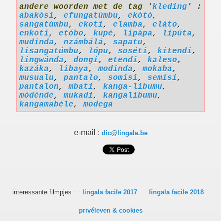
andere woorden met de tag '
kleding
' :
abakósi
,
efungatúmbu
,
ekótó
,
sangatúmbu
,
ekoti
,
elamba
,
eláto
,
enkoti
,
etóbo
,
kupé
,
lipápa
,
lipúta
,
mudinda
,
nzámbálá
,
sapatu
,
lisangatúmbu
,
lópu
,
soséti
,
kitendi
,
lingwánda
,
dongi
,
etendi
,
kaleso
,
kazáka
,
libaya
,
modinda
,
mokaba
,
musualu
,
pantalo
,
somisi
,
semísi
,
pantalon
,
mbati
,
kanga-libumu
,
módénde
,
mukadi
,
kangalibumu
,
kangamabéle
,
modega
e-mail :
dic@lingala.be
interessante filmpjes :
lingala facile 2017
lingala facile 2018
privéleven & cookies