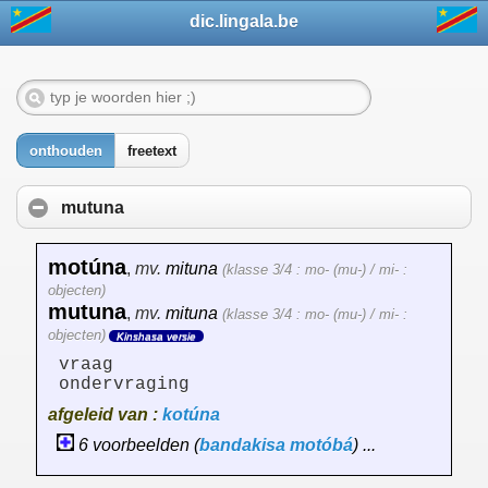
dic.lingala.be
onthouden
freetext
mutuna
motúna
,
mv.
mituna
(klasse 3/4 : mo- (mu-) / mi- :
objecten)
mutuna
,
mv.
mituna
(klasse 3/4 : mo- (mu-) / mi- :
objecten)
Kinshasa versie
vraag
ondervraging
afgeleid van :
kotúna
6 voorbeelden (
bandakisa
motóbá
) ...