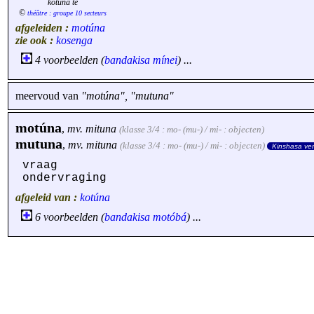
kotuna te
©
théâtre : groupe 10 secteurs
afgeleiden :
motúna
zie ook :
kosenga
4 voorbeelden (
bandakisa
mínei
) ...
meervoud van
"motúna", "mutuna"
motúna
,
mv.
mituna
(klasse 3/4 : mo- (mu-) / mi- : objecten)
mutuna
,
mv.
mituna
(klasse 3/4 : mo- (mu-) / mi- : objecten)
Kinshasa ver
vraag
ondervraging
afgeleid van :
kotúna
6 voorbeelden (
bandakisa
motóbá
) ...