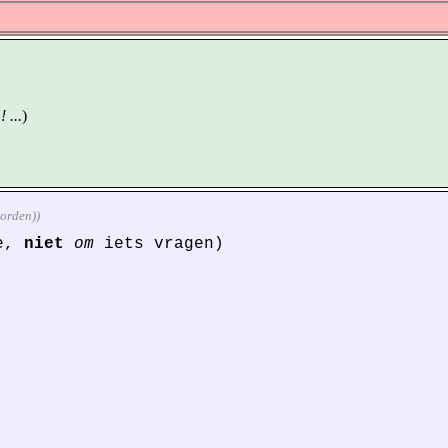
 ...
)
oorden))
ie,
niet
om
iets vragen)