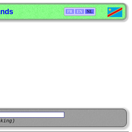
ands
FR
EN
NL
eking)