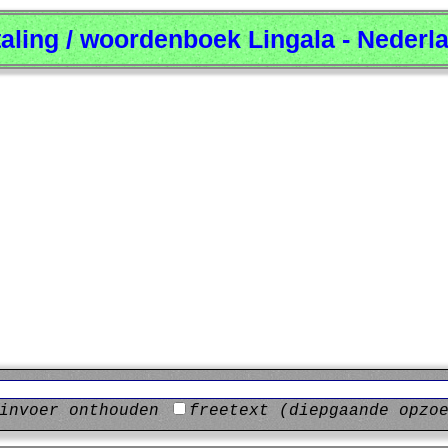
taling / woordenboek Lingala - Nederl
invoer onthouden
freetext (diepgaande opzo