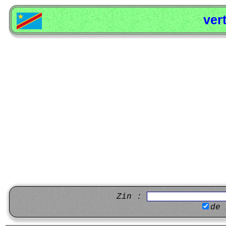
ver
Zin :
de 