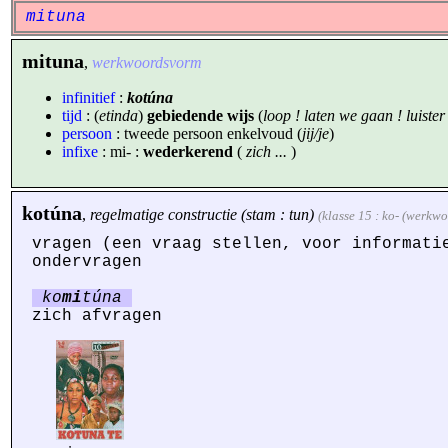
mituna
mituna
,
werkwoordsvorm
infinitief
:
kotúna
tijd
: (
etinda
)
gebiedende wijs
(
loop ! laten we gaan ! luister !
persoon
: tweede persoon enkelvoud (
jij/je
)
infixe
: mi- :
wederkerend
(
zich ...
)
kotúna
,
regelmatige constructie (stam : tun)
(klasse 15 : ko- (werkw
vragen (een vraag stellen, voor informat
ondervragen
ko
mi
túna
zich afvragen