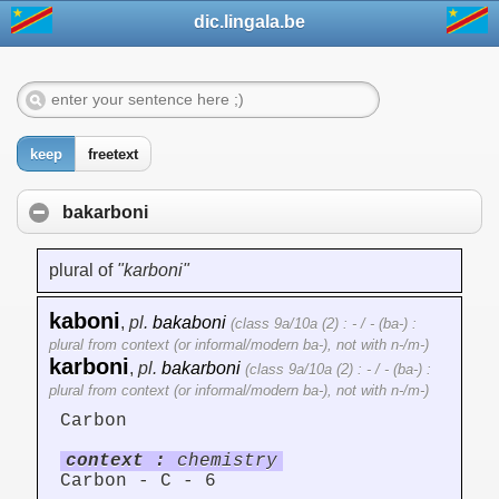
dic.lingala.be
keep
freetext
bakarboni
plural of
"karboni"
kaboni
,
pl.
bakaboni
(class 9a/10a (2) : - / - (ba-) :
plural from context (or informal/modern ba-), not with n-/m-)
karboni
,
pl.
bakarboni
(class 9a/10a (2) : - / - (ba-) :
plural from context (or informal/modern ba-), not with n-/m-)
Carbon
context :
chemistry
Carbon - C - 6