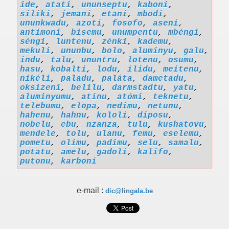
ide
,
atati
,
ununseptu
,
kaboni
,
siliki
,
jemani
,
etani
,
mbodi
,
ununkwadu
,
azoti
,
fosofo
,
aseni
,
antimoni
,
bisemu
,
unumpentu
,
mbéngi
,
séngi
,
luntenu
,
zénki
,
kademu
,
mekuli
,
ununbu
,
bolo
,
aluminyu
,
galu
,
indu
,
talu
,
ununtru
,
lotenu
,
osumu
,
hasu
,
kobalti
,
lodu
,
ilidu
,
meitenu
,
nikéli
,
paladu
,
paláta
,
dametadu
,
oksizeni
,
belilu
,
darmstadtu
,
yatu
,
aluminyumu
,
atinu
,
atómi
,
teknetu
,
telebumu
,
elopa
,
nedimu
,
netunu
,
hahenu
,
hahnu
,
kololi
,
diposu
,
nobelu
,
ebu
,
nzanza
,
tulu
,
kushatovu
,
mendele
,
tolu
,
ulanu
,
femu
,
eselemu
,
pometu
,
olimu
,
padimu
,
selu
,
samalu
,
potatu
,
amelu
,
gadoli
,
kalifo
,
putonu
,
karboni
e-mail :
dic@lingala.be