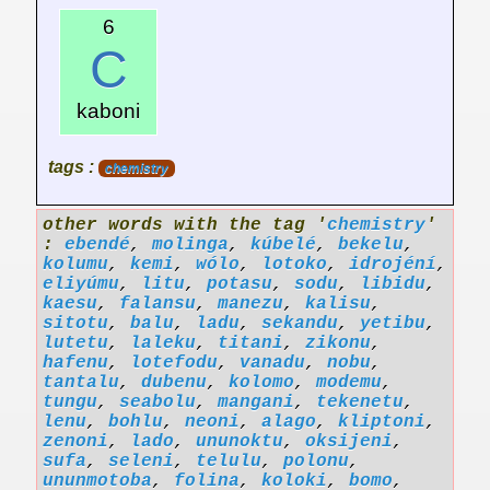
6
C
kaboni
tags :
chemistry
other words with the tag '
chemistry
'
:
ebendé
,
molinga
,
kúbelé
,
bekelu
,
kolumu
,
kemi
,
wólo
,
lotoko
,
idrojéní
,
eliyúmu
,
litu
,
potasu
,
sodu
,
libidu
,
kaesu
,
falansu
,
manezu
,
kalisu
,
sitotu
,
balu
,
ladu
,
sekandu
,
yetibu
,
lutetu
,
laleku
,
titani
,
zikonu
,
hafenu
,
lotefodu
,
vanadu
,
nobu
,
tantalu
,
dubenu
,
kolomo
,
modemu
,
tungu
,
seabolu
,
mangani
,
tekenetu
,
lenu
,
bohlu
,
neoni
,
alago
,
kliptoni
,
zenoni
,
lado
,
ununoktu
,
oksijeni
,
sufa
,
seleni
,
telulu
,
polonu
,
ununmotoba
,
folina
,
koloki
,
bomo
,