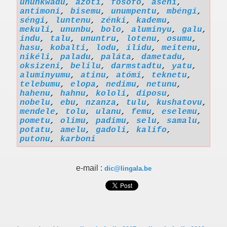
ununkwadu
,
azoti
,
fosofo
,
aseni
,
antimoni
,
bisemu
,
unumpentu
,
mbéngi
,
séngi
,
luntenu
,
zénki
,
kademu
,
mekuli
,
ununbu
,
bolo
,
aluminyu
,
galu
,
indu
,
talu
,
ununtru
,
lotenu
,
osumu
,
hasu
,
kobalti
,
lodu
,
ilidu
,
meitenu
,
nikéli
,
paladu
,
paláta
,
dametadu
,
oksizeni
,
belilu
,
darmstadtu
,
yatu
,
aluminyumu
,
atinu
,
atómi
,
teknetu
,
telebumu
,
elopa
,
nedimu
,
netunu
,
hahenu
,
hahnu
,
kololi
,
diposu
,
nobelu
,
ebu
,
nzanza
,
tulu
,
kushatovu
,
mendele
,
tolu
,
ulanu
,
femu
,
eselemu
,
pometu
,
olimu
,
padimu
,
selu
,
samalu
,
potatu
,
amelu
,
gadoli
,
kalifo
,
putonu
,
karboni
e-mail :
dic@lingala.be