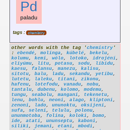
Pd
paladu
tags :
chemistry
other words with the tag '
chemistry
'
:
ebendé
,
molinga
,
kúbelé
,
bekelu
,
kolumu
,
kemi
,
wólo
,
lotoko
,
idrojéní
,
eliyúmu
,
litu
,
potasu
,
sodu
,
libidu
,
kaesu
,
falansu
,
manezu
,
kalisu
,
sitotu
,
balu
,
ladu
,
sekandu
,
yetibu
,
lutetu
,
laleku
,
titani
,
zikonu
,
hafenu
,
lotefodu
,
vanadu
,
nobu
,
tantalu
,
dubenu
,
kolomo
,
modemu
,
tungu
,
seabolu
,
mangani
,
tekenetu
,
lenu
,
bohlu
,
neoni
,
alago
,
kliptoni
,
zenoni
,
lado
,
ununoktu
,
oksijeni
,
sufa
,
seleni
,
telulu
,
polonu
,
ununmotoba
,
folina
,
koloki
,
bomo
,
ide
,
atati
,
ununseptu
,
kaboni
,
siliki
,
jemani
,
etani
,
mbodi
,