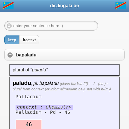
dic.lingala.be
keep
freetext
bapaladu
plural of
"paladu"
paladu
,
pl.
bapaladu
(class 9a/10a (2) : - / - (ba-) :
plural from context (or informal/modern ba-), not with n-/m-)
Palladium
context :
chemistry
Palladium - Pd - 46
46