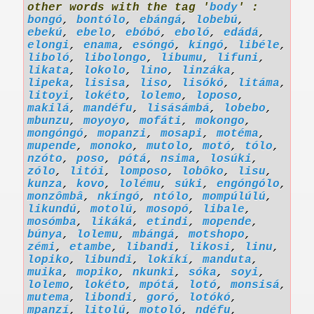
other words with the tag '
body
' :
bongó
,
bontólo
,
ebángá
,
lobebú
,
ebekú
,
ebelo
,
ebóbó
,
eboló
,
edádá
,
elongi
,
enama
,
esóngó
,
kíngó
,
libéle
,
liboló
,
libolongo
,
libumu
,
lifuni
,
likata
,
lokolo
,
lino
,
linzáka
,
lipeka
,
lisisa
,
liso
,
lisókó
,
litáma
,
litoyi
,
lokéto
,
lolemo
,
loposo
,
makilá
,
mandéfu
,
lisásámbá
,
lobebo
,
mbunzu
,
moyoyo
,
mofáti
,
mokongo
,
mongóngó
,
mopanzi
,
mosapi
,
motéma
,
mupende
,
monoko
,
mutolo
,
motó
,
tólo
,
nzóto
,
poso
,
pótá
,
nsima
,
losúki
,
zólo
,
litói
,
lomposo
,
lobôko
,
lisu
,
kunza
,
kovo
,
lolému
,
súki
,
engóngólo
,
monzômbâ
,
nkíngó
,
ntólo
,
mompúlúlú
,
likundú
,
motolú
,
mosopó
,
libale
,
mosómba
,
likáká
,
etindi
,
mopende
,
búnya
,
lolemu
,
mbángá
,
motshopo
,
zémi
,
etambe
,
libandi
,
likosi
,
linu
,
lopiko
,
libundi
,
lokíkí
,
manduta
,
muika
,
mopiko
,
nkunki
,
sóka
,
soyi
,
lolemo
,
lokéto
,
mpótá
,
lotó
,
monsisá
,
mutema
,
libondi
,
goró
,
lotókó
,
mpanzí
,
litolú
,
motoló
,
ndéfu
,