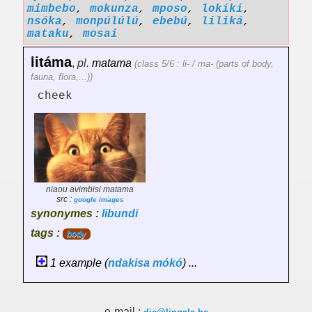
mimbebo
,
mokunza
,
mposo
,
lokíkí
,
nsóka
,
monpúlúlú
,
ebebú
,
liliká
,
mataku
,
mosai
litáma
,
pl.
matama
(class 5/6 : li- / ma- (parts of body,
fauna, flora,...))
cheek
niaou avimbisi matama
src :
google images
synonymes :
libundi
tags :
body
1 example (
ndakisa
mókó
) ...
e-mail :