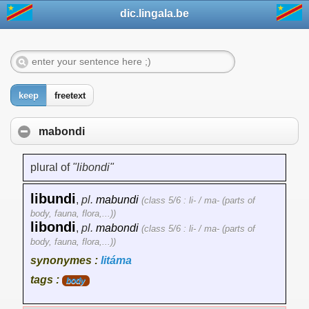
dic.lingala.be
keep
freetext
mabondi
plural of
"libondi"
libundi
,
pl.
mabundi
(class 5/6 : li- / ma- (parts of
body, fauna, flora,...))
libondi
,
pl.
mabondi
(class 5/6 : li- / ma- (parts of
body, fauna, flora,...))
synonymes :
litáma
tags :
body