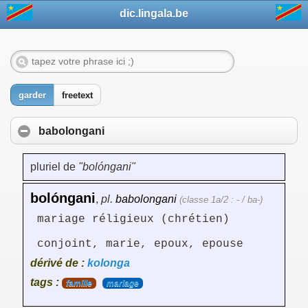
dic.lingala.be
garder
freetext
babolongani
pluriel de
"bolóngani"
bolóngani
,
pl.
babolongani
(classe 1a/2 : - / ba-)
mariage réligieux (chrétien)
conjoint, marie, epoux, epouse
dérivé de :
kolonga
tags :
famille
mariage