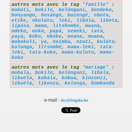
autres mots avec le tag '
famille
' :
mobóti
,
bokilo
,
bolóngani
,
bondeko
,
bonyangó
,
bosángó
,
bozéngé
,
ebóto
,
etike
,
nkulútu
,
léki
,
libála
,
libota
,
lipása
,
mama
,
litshombé
,
mwana
,
ndeko
,
nókó
,
papá
,
semeki
,
tata
,
yayá
,
kóko
,
nkóko
,
moana
,
muana
,
mobokoli
,
ya
,
nsimba
,
nzuzi
,
kulútu
,
kolonga
,
litsombé
,
mama-leki
,
tata-
leki
,
tata-koko
,
mama-kulutu
,
mama-
koko
autres mots avec le tag '
mariage
' :
mobala
,
bokilo
,
bolóngani
,
libála
,
likwéla
,
kobála
,
kokwa
,
kinzónzi
,
likuéla
,
likonza
,
kolonga
,
bombanda
e-mail :
dic@lingala.be