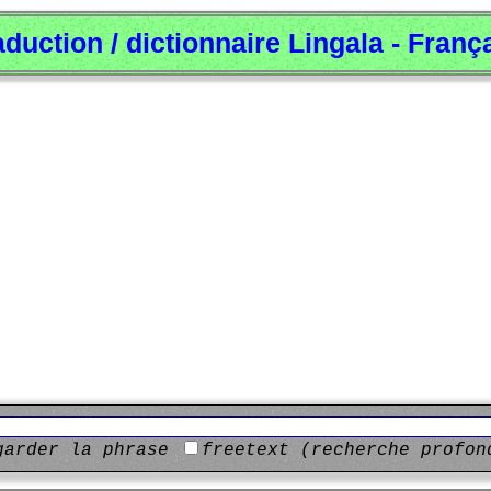
aduction / dictionnaire Lingala - Franç
garder la phrase
freetext (recherche profon