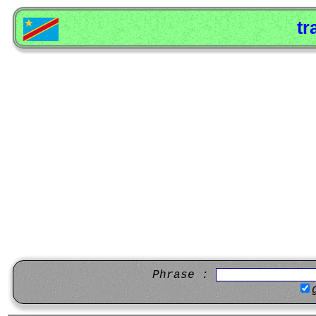
tr
Phrase :