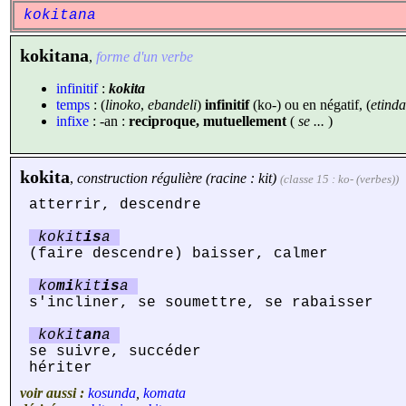
kokitana
kokitana
,
forme d'un verbe
infinitif
:
kokita
temps
: (
linoko
,
ebandeli
)
infinitif
(ko-) ou en négatif, (
etinda
infixe
: -an :
reciproque, mutuellement
(
se ...
)
kokita
,
construction régulière (racine : kit)
(classe 15 : ko- (verbes))
atterrir, descendre
kokit
is
a
(faire descendre) baisser, calmer
ko
mi
kit
is
a
s'incliner, se soumettre, se rabaisser
kokit
an
a
se suivre, succéder
hériter
voir aussi :
kosunda
,
komata