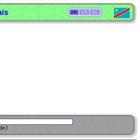
ais
FR
EN
NL
de)