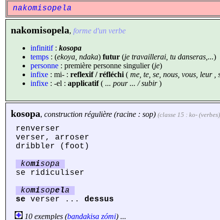
nakomisopela
nakomisopela
,
forme d'un verbe
infinitif
:
kosopa
temps
: (
ekoya, ndaka
)
futur
(
je travaillerai, tu danseras,...
)
personne
: première personne singulier (
je
)
infixe
: mi- :
reflexif / réfléchi
(
me, te, se, nous, vous, leur 
infixe
: -el :
applicatif
(
... pour ... / subir
)
kosopa
,
construction régulière (racine : sop)
(classe 15 : ko- (verbes)
renverser
verser, arroser
dribbler (foot)
ko
mi
sopa
se ridiculiser
ko
mi
sop
el
a
se
verser ...
dessus
10 exemples (
bandakisa
zómi
) ...