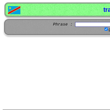
tr
Phrase :