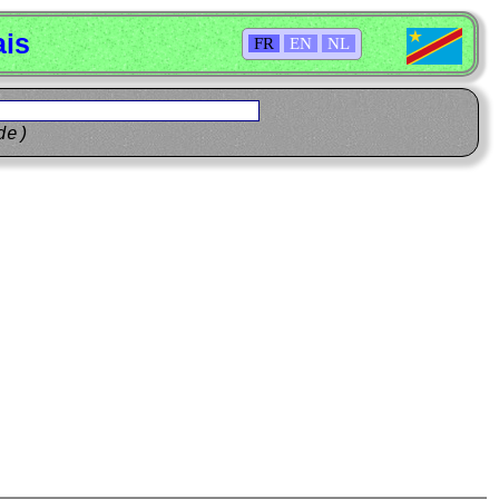
ais
FR
EN
NL
de)