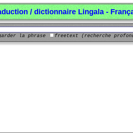
aduction / dictionnaire Lingala - Franç
garder la phrase
freetext (recherche profon