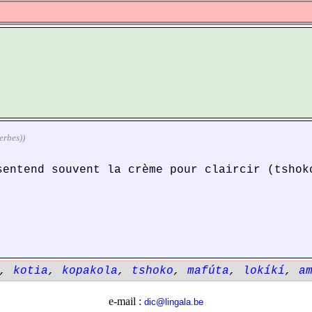
verbes))
sentend souvent la crème pour claircir (tshok
,
kotia
,
kopakola
,
tshoko
,
mafúta
,
lokíkí
,
a
e-mail :
dic@lingala.be