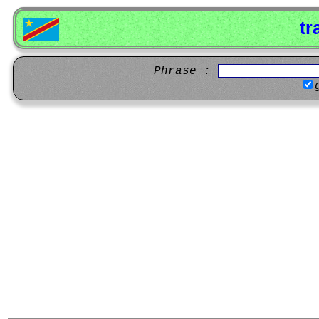
tr
Phrase :