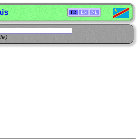
ais
FR
EN
NL
de)