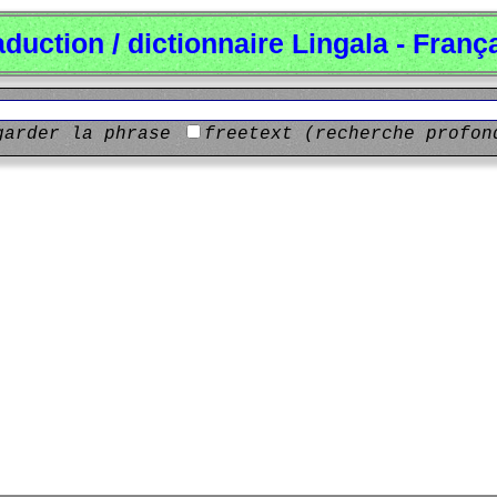
aduction / dictionnaire Lingala - Franç
garder la phrase
freetext (recherche profon