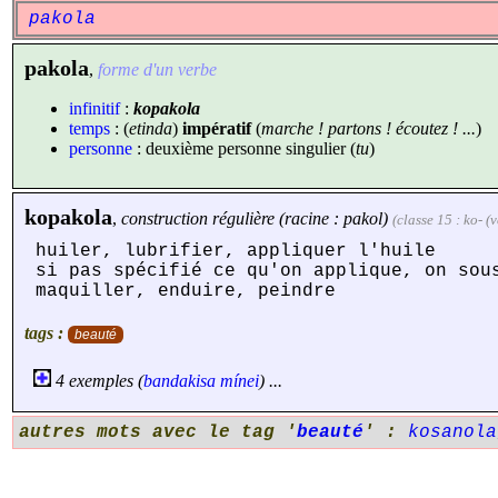
pakola
pakola
,
forme d'un verbe
infinitif
:
kopakola
temps
: (
etinda
)
impératif
(
marche ! partons ! écoutez ! ...
)
personne
: deuxième personne singulier (
tu
)
kopakola
,
construction régulière (racine : pakol)
(classe 15 : ko- (
huiler, lubrifier, appliquer l'huile
si pas spécifié ce qu'on applique, on sou
maquiller, enduire, peindre
tags :
beauté
4 exemples (
bandakisa
mínei
) ...
autres mots avec le tag '
beauté
' :
kosanola