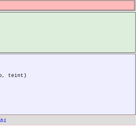
o, teint)
mbi