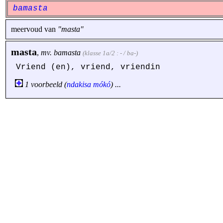
bamasta
meervoud van
"masta"
masta
,
mv.
bamasta
(klasse 1a/2 : - / ba-)
Vriend (en), vriend, vriendin
1 voorbeeld (
ndakisa
mókó
) ...