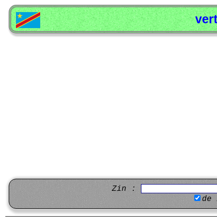
ver
Zin :
de 