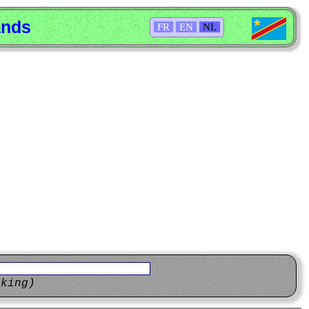
ands
FR
EN
NL
eking)