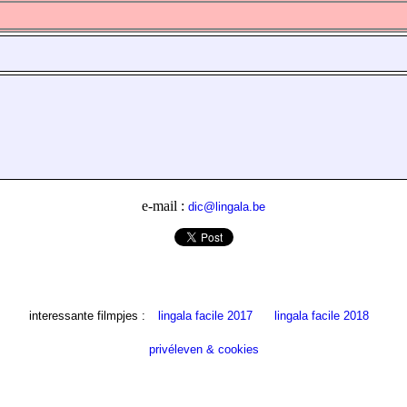
e-mail :
dic@lingala.be
interessante filmpjes :
lingala facile 2017
lingala facile 2018
privéleven & cookies