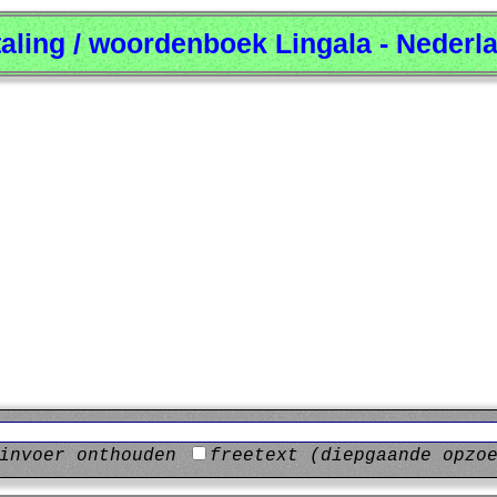
taling / woordenboek Lingala - Nederl
invoer onthouden
freetext (diepgaande opzo