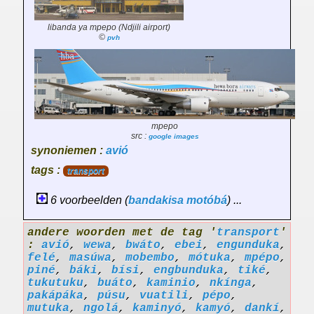
libanda ya mpepo (Ndjili airport)
©
pvh
mpepo
src :
google images
synoniemen :
avió
tags :
transport
6 voorbeelden (
bandakisa
motóbá
) ...
andere woorden met de tag '
transport
'
:
avió
,
wewa
,
bwáto
,
ebei
,
engunduka
,
felé
,
masúwa
,
mobembo
,
mótuka
,
mpépo
,
piné
,
báki
,
bísi
,
engbunduka
,
tiké
,
tukutuku
,
buáto
,
kaminio
,
nkínga
,
pakápáka
,
púsu
,
vuatili
,
pépo
,
mutuka
,
ngolá
,
kaminyó
,
kamyó
,
dankí
,