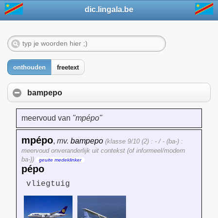
dic.lingala.be
onthouden
freetext
bampepo
meervoud van
"mpépo"
mpépo
,
mv.
bampepo
(klasse 9/10 (2) : - / - (ba-) :
meervoud onveranderlijk uit contekst (of informeel/modern
ba-))
geuite medeklinker
pépo
vliegtuig