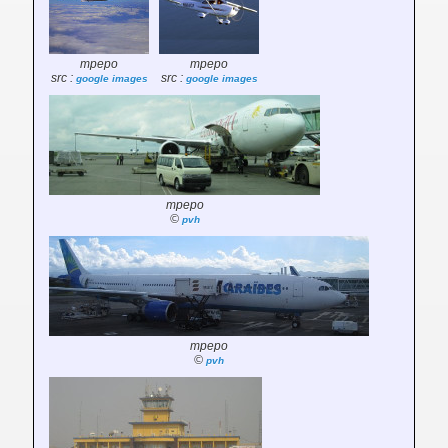
mpepo
mpepo
src :
src :
google images
google images
mpepo
©
pvh
mpepo
©
pvh