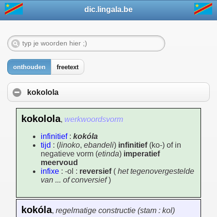
dic.lingala.be
onthouden
freetext
kokolola
kokolola
,
werkwoordsvorm
infinitief
:
kokóla
tijd
: (
linoko
,
ebandeli
)
infinitief
(ko-) of in
negatieve vorm (
etinda
)
imperatief
meervoud
infixe
: -ol :
reversief
(
het tegenovergestelde
van ... of conversief
)
kokóla
,
regelmatige constructie (stam : kol)