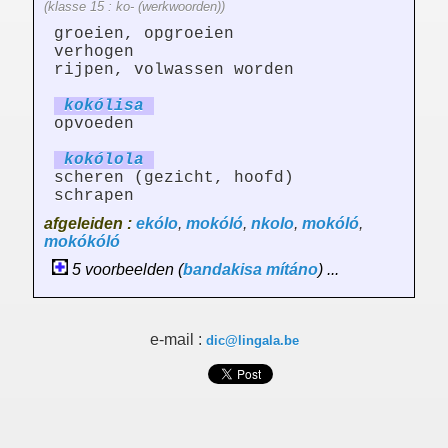
(klasse 15 : ko- (werkwoorden))
groeien, opgroeien
verhogen
rijpen, volwassen worden
kokól
is
a
opvoeden
kokól
ol
a
scheren (gezicht, hoofd)
schrapen
afgeleiden :
ekólo
,
mokóló
,
nkolo
,
mokóló
,
mokókóló
5 voorbeelden (
bandakisa
mítáno
) ...
e-mail :
dic@lingala.be