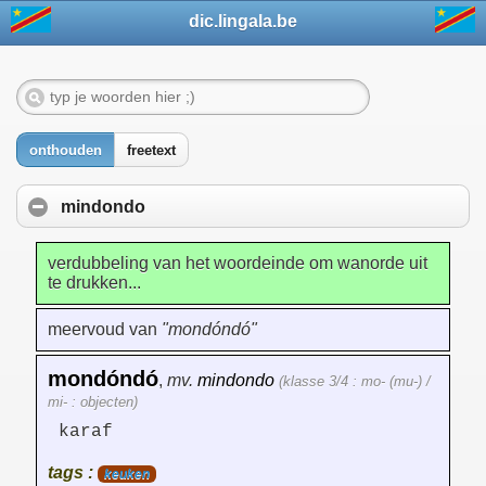
dic.lingala.be
onthouden
freetext
mindondo
verdubbeling van het woordeinde om wanorde uit
te drukken...
meervoud van
"mondóndó"
mondóndó
,
mv.
mindondo
(klasse 3/4 : mo- (mu-) /
mi- : objecten)
karaf
tags :
keuken