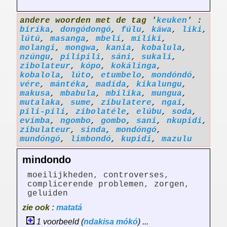
andere woorden met de tag '
keuken
' :
biríka
,
dongódongó
,
fúlu
,
káwa
,
liki
,
lútú
,
masanga
,
mbelí
,
míliki
,
molangi
,
mongwa
,
kania
,
kobalula
,
nzúngu
,
pilipili
,
sáni
,
sukali
,
zibolateur
,
kópo
,
kokálinga
,
kobalola
,
lúto
,
etumbelo
,
mondóndó
,
vére
,
mántéka
,
madída
,
kikalungu
,
makusa
,
mbabula
,
mbilika
,
mungua
,
mutalaka
,
sume
,
zibulatere
,
ngai
,
pili-pili
,
zibolatéle
,
elúbu
,
soda
,
evímba
,
ngombo
,
gombo
,
sani
,
nkupidi
,
zibulateur
,
sinda
,
mondóngó
,
mundóngó
,
limbondó
,
kupidi
,
mazulu
mindondo
moeilijkheden, controverses,
complicerende problemen, zorgen,
geluiden
zie ook :
matatá
1 voorbeeld (
ndakisa
mókó
) ...