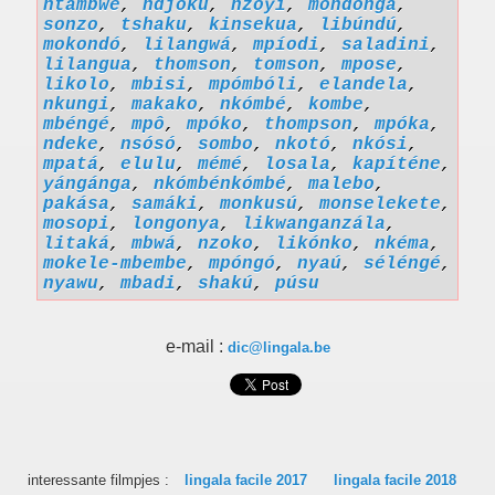
ntámbwe
,
ndjoku
,
nzoyi
,
mondonga
,
sonzo
,
tshaku
,
kinsekua
,
libúndú
,
mokondó
,
lilangwá
,
mpíodi
,
saladini
,
lilangua
,
thomson
,
tomson
,
mpose
,
likolo
,
mbisi
,
mpómbóli
,
elandela
,
nkungi
,
makako
,
nkómbé
,
kombe
,
mbéngé
,
mpô
,
mpóko
,
thompson
,
mpóka
,
ndeke
,
nsósó
,
sombo
,
nkotó
,
nkósi
,
mpatá
,
elulu
,
mémé
,
losala
,
kapíténe
,
yángánga
,
nkómbénkómbé
,
malebo
,
pakása
,
samáki
,
monkusú
,
monselekete
,
mosopi
,
longonya
,
likwanganzála
,
litaká
,
mbwá
,
nzoko
,
likónko
,
nkéma
,
mokele-mbembe
,
mpóngó
,
nyaú
,
séléngé
,
nyawu
,
mbadi
,
shakú
,
púsu
e-mail :
dic@lingala.be
interessante filmpjes :
lingala facile 2017
lingala facile 2018