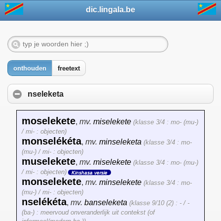
dic.lingala.be
onthouden
freetext
nseleketa
moselekete
,
mv.
miselekete
(klasse 3/4 : mo- (mu-)
/ mi- : objecten)
monselékéta
,
mv.
minseleketa
(klasse 3/4 : mo-
(mu-) / mi- : objecten)
muselekete
,
mv.
miselekete
(klasse 3/4 : mo- (mu-)
/ mi- : objecten)
Kinshasa versie
monselekete
,
mv.
minselekete
(klasse 3/4 : mo-
(mu-) / mi- : objecten)
nselékéta
,
mv.
banseleketa
(klasse 9/10 (2) : - / -
(ba-) : meervoud onveranderlijk uit contekst (of