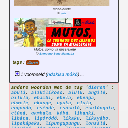
moselekete
©
pvh
Mutos, somo ya miselekete
©
Bienvenu Sene Mongaba
tags :
dieren
1 voorbeeld (
ndakisa
mókó
) ...
andere woorden met de tag '
dieren
' :
abúlá
,
alíkilíkoso
,
alúlu
,
angilé
,
bilulu
,
ebambi
,
ebélá
,
ebengá
,
ebwélé
,
ekange
,
nyóka
,
eloló
,
engondó
,
eséndé
,
esósoló
,
esulúngútu
,
etúná
,
gambala
,
kóbá
,
libanki
,
libáta
,
ligóródó
,
likaku
,
likayábo
,
lipekápeka
,
lipungupungu
,
lonsálá
,