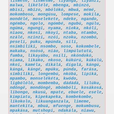
liswésé
,
lisweswe
,
liyanga
,
liyanzi
,
malwa
,
likélélé
,
mbenga
,
mbínzó
,
mbisi
,
mbizo
,
mbólókó
,
mbwá
,
mémé
,
mokomboso
,
mongúsu
,
lompese
,
mokila
,
mondélé
,
moselekete
,
ndeke
,
ngando
,
ngémbo
,
ngolo
,
ngómbé
,
ngubú
,
ngúlu
,
ngúma
,
ngungi
,
nyama
,
nioka
,
nkóli
,
niaou
,
nkosi
,
nkoyi
,
ntaba
,
ntambo
,
nzálé
,
nzinzi
,
nzói
,
nzoku
,
nzombó
,
peseli
,
puku
,
mpúnda
,
sili
,
nsímbiliki
,
nsombo
,
soso
,
kokombele
,
makaku
,
nsósó
,
niáo
,
limpúlututú
,
fumba
,
likayábu
,
nsili
,
nkóndokó
,
niama
,
likáko
,
nkoso
,
kúkúrú
,
kúkúlú
,
nkoi
,
kaméla
,
díkálá
,
dígalá
,
kángú
,
kángá
,
kángé
,
mpúku
,
púnda
,
farása
,
simbiliki
,
longembú
,
nkóbá
,
lipiká
,
mpambo
,
monselékéta
,
kwódo
,
ligbólóló
,
mombemba
,
dádádá
,
lilúku
,
ndôngê
,
mondôngê
,
mbómbóli
,
kosákosá
,
libongo
,
nkusú
,
mpate
,
ebuele
,
esele
,
kimpiatu
,
kipekapeka
,
kombekombe
,
likokolo
,
likuanganzala
,
limeme
,
mantekita
,
mbuá
,
mfuenge
,
mokumbusu
,
mpakása
,
mutshopi
,
ndakála
,
niawu
,