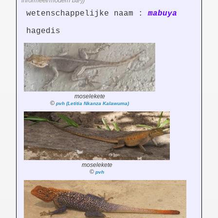
informeel/modern ba-))
wetenschappelijke naam :
mabuya
hagedis
moselekete
©
pvh (Letitia Nkanza Kalawuma)
moselekete
©
pvh