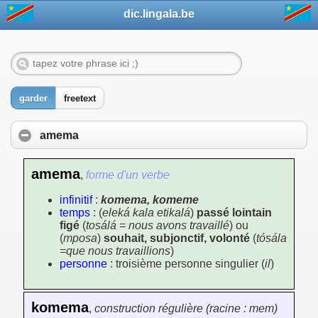
dic.lingala.be
garder
freetext
amema
amema
,
forme d'un verbe
infinitif
:
komema, komeme
temps
: (
eleká kala etikalá
)
passé lointain
figé
(
tosálá = nous avons travaillé
) ou
(
mposa
)
souhait, subjonctif, volonté
(
tósála
=que nous travaillions
)
personne
: troisième personne singulier (
il
)
komema
,
construction régulière (racine : mem)