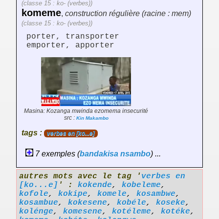
(classe 15 : ko- (verbes))
komeme
,
construction régulière (racine : mem)
(classe 15 : ko- (verbes))
porter, transporter
emporter, apporter
Masina: Kozanga mwinda ezomema insecurité
src :
Kin Makambo
tags :
verbes en [ko...e]
7 exemples (
bandakisa
nsambo
) ...
autres mots avec le tag '
verbes en
[ko...e]
' :
kokende
,
kobeleme
,
kofole
,
kokipe
,
komele
,
kosambwe
,
kosambue
,
kokesene
,
kobéle
,
koseke
,
kolénge
,
komesene
,
kotéleme
,
kotéke
,