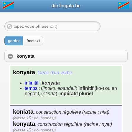
dic.lingala.be
garder
freetext
konyata
konyata
,
forme d'un verbe
infinitif
:
konyata
temps
: (
linoko
,
ebandeli
)
infinitif
(ko-) ou en
négatif, (
etinda
)
impératif pluriel
koniata
,
construction régulière (racine : niat)
(classe 15 : ko- (verbes))
konyata
,
construction régulière (racine : nyat)
(classe 15 : ko- (verbes))