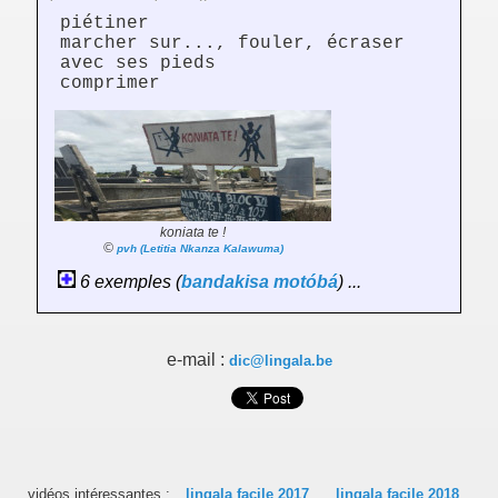
piétiner
marcher sur..., fouler, écraser
avec ses pieds
comprimer
koniata te !
©
pvh (Letitia Nkanza Kalawuma)
6 exemples (
bandakisa
motóbá
) ...
e-mail :
dic@lingala.be
vidéos intéressantes :
lingala facile 2017
lingala facile 2018