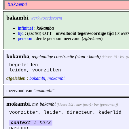
bakambi
bakambi
,
werkwoordsvorm
infinitief
:
kokamba
tijd
: (
ezalisi
)
OTT - onvoltooid tegenwoordige tijd
(
ik werk
persoon
: derde persoon meervoud (
zij/ze/men
)
kokamba
,
regelmatige constructie (stam : kamb)
(klasse 15 : ko- 
begeleiden
leiden, voorzitten
afgeleiden :
bokambi
,
mokambi
meervoud van
"mokambi"
mokambi
,
mv.
bakambi
(klasse 1/2 : mo- (mu-) / ba- (personen))
voorzitter, leider, directeur, kaderlid
context :
kerk
pastoor