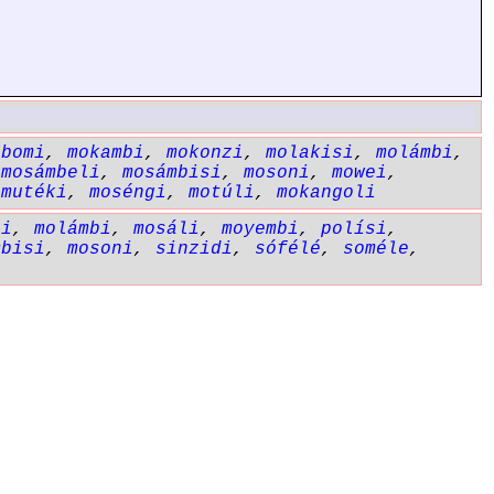
obomi
,
mokambi
,
mokonzi
,
molakisi
,
molámbi
,
,
mosámbeli
,
mosámbisi
,
mosoni
,
mowei
,
,
mutéki
,
moséngi
,
motúli
,
mokangoli
si
,
molámbi
,
mosáli
,
moyembi
,
polísi
,
mbisi
,
mosoni
,
sinzidi
,
sófélé
,
soméle
,