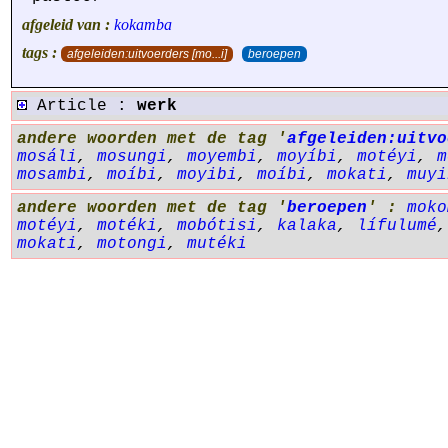
afgeleid van :
kokamba
tags :
afgeleiden:uitvoerders [mo...i]
beroepen
Article :
werk
andere woorden met de tag '
afgeleiden:uitvo
mosáli
,
mosungi
,
moyembi
,
moyíbi
,
motéyi
,
m
mosambi
,
moíbi
,
moyibi
,
moíbi
,
mokati
,
muyi
andere woorden met de tag '
beroepen
' :
moko
motéyi
,
motéki
,
mobótisi
,
kalaka
,
lífulumé
mokati
,
motongi
,
mutéki