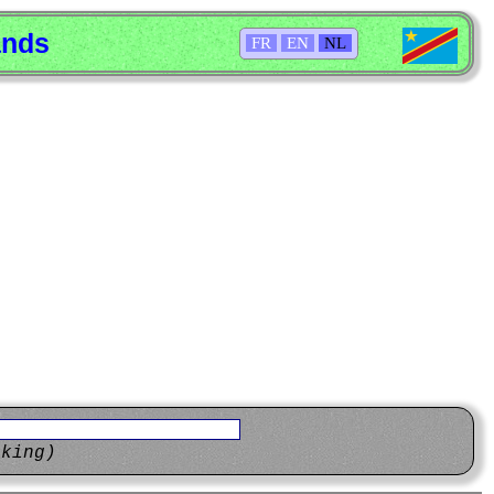
ands
FR
EN
NL
eking)