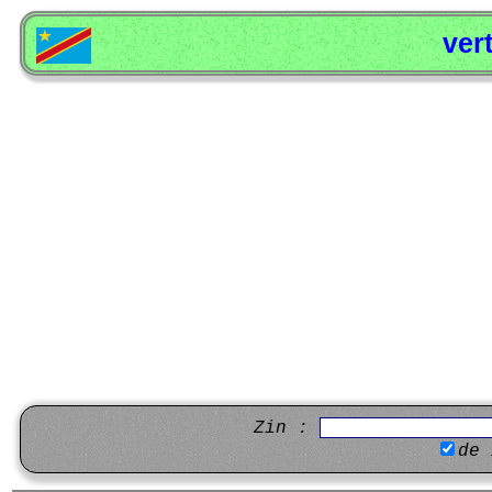
ver
Zin :
de 