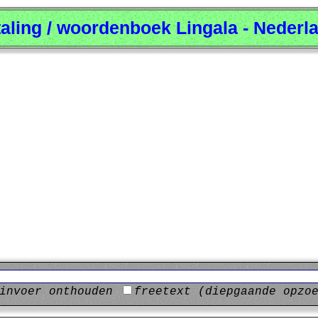
taling / woordenboek Lingala - Nederl
invoer onthouden
freetext (diepgaande opzo