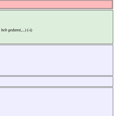
 heb gedanst,...
) (-i)