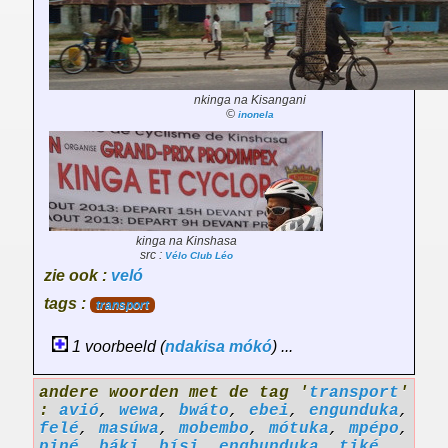
nkinga na Kisangani
©
inonela
kinga na Kinshasa
src :
Vélo Club Léo
zie ook :
veló
tags :
transport
1 voorbeeld (
ndakisa
mókó
) ...
andere woorden met de tag '
transport
'
:
avió
,
wewa
,
bwáto
,
ebei
,
engunduka
,
felé
,
masúwa
,
mobembo
,
mótuka
,
mpépo
,
piné
,
báki
,
bísi
,
engbunduka
,
tiké
,