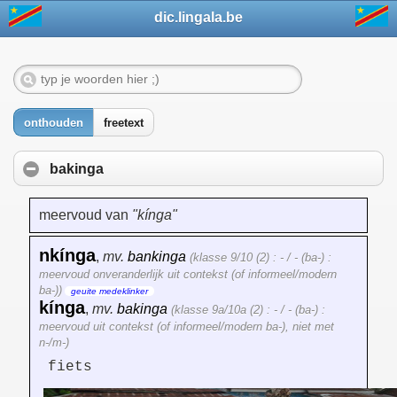
dic.lingala.be
onthouden
freetext
bakinga
meervoud van
"kínga"
nkínga
,
mv.
bankinga
(klasse 9/10 (2) : - / - (ba-) :
meervoud onveranderlijk uit contekst (of informeel/modern
ba-))
geuite medeklinker
kínga
,
mv.
bakinga
(klasse 9a/10a (2) : - / - (ba-) :
meervoud uit contekst (of informeel/modern ba-), niet met
n-/m-)
fiets