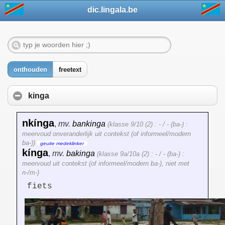
dic.lingala.be
onthouden
freetext
kinga
nkínga
,
mv.
bankinga
(klasse 9/10 (2) : - / - (ba-) :
meervoud onveranderlijk uit contekst (of informeel/modern
ba-))
geuite medeklinker
kínga
,
mv.
bakinga
(klasse 9a/10a (2) : - / - (ba-) :
meervoud uit contekst (of informeel/modern ba-), niet met
n-/m-)
fiets