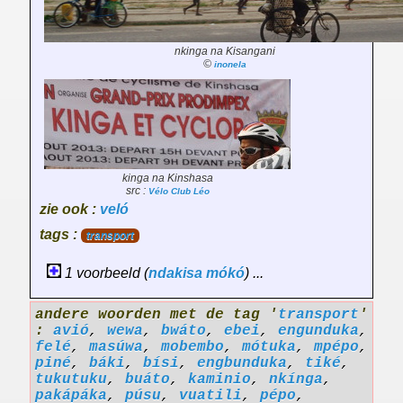
nkinga na Kisangani
©
inonela
kinga na Kinshasa
src :
Vélo Club Léo
zie ook :
veló
tags :
transport
1 voorbeeld (
ndakisa
mókó
) ...
andere woorden met de tag '
transport
'
:
avió
,
wewa
,
bwáto
,
ebei
,
engunduka
,
felé
,
masúwa
,
mobembo
,
mótuka
,
mpépo
,
piné
,
báki
,
bísi
,
engbunduka
,
tiké
,
tukutuku
,
buáto
,
kaminio
,
nkínga
,
pakápáka
,
púsu
,
vuatili
,
pépo
,