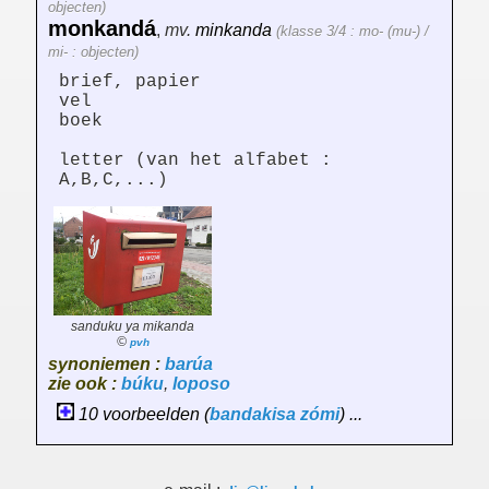
objecten)
monkandá
,
mv.
minkanda
(klasse 3/4 : mo- (mu-) /
mi- : objecten)
brief, papier
vel
boek
letter (van het alfabet :
A,B,C,...)
sanduku ya mikanda
©
pvh
synoniemen :
barúa
zie ook :
búku
,
loposo
10 voorbeelden (
bandakisa
zómi
) ...