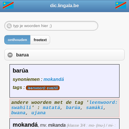
dic.lingala.be
onthouden
freetext
barua
barúa
synoniemen :
mokandá
tags :
leenwoord: swahili
andere woorden met de tag '
leenwoord:
swahili
' :
matatá
,
barúa
,
samáki
,
bwana
,
ujana
mokandá
,
mv.
mikanda
(klasse 3/4 : mo- (mu-) / mi- :