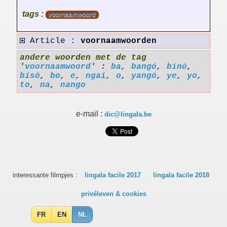
tags :
voornaamwoord
Article :
voornaamwoorden
andere woorden met de tag
'
voornaamwoord
' :
ba
,
bangó
,
bínó
,
bísó
,
bo
,
e
,
ngai
,
o
,
yangó
,
ye
,
yo
,
to
,
na
,
nango
e-mail :
dic@lingala.be
interessante filmpjes :
lingala facile 2017
lingala facile 2018
privéleven & cookies
FR
EN
NL