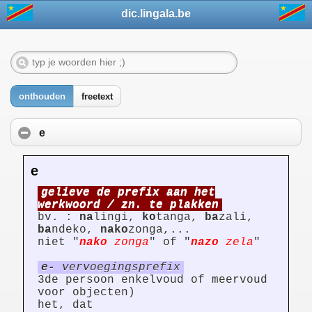
dic.lingala.be
onthouden
freetext
e
e
gelieve de prefix aan het
werkwoord / zn. te plakken
bv. :
na
lingi,
ko
tanga,
ba
zali,
ba
ndeko,
nako
zonga,...
niet "
nako
zonga
" of "
nazo
zela
"
e-
vervoegingsprefix
3de persoon enkelvoud of meervoud
voor objecten)
het, dat