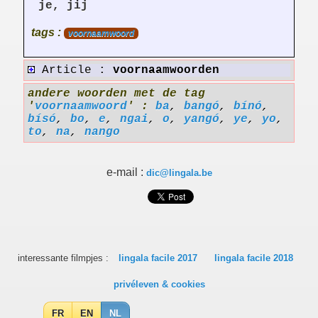
je, jij
tags :
voornaamwoord
Article :
voornaamwoorden
andere woorden met de tag
'
voornaamwoord
' :
ba
,
bangó
,
bínó
,
bísó
,
bo
,
e
,
ngai
,
o
,
yangó
,
ye
,
yo
,
to
,
na
,
nango
e-mail :
dic@lingala.be
interessante filmpjes :
lingala facile 2017
lingala facile 2018
privéleven & cookies
FR
EN
NL