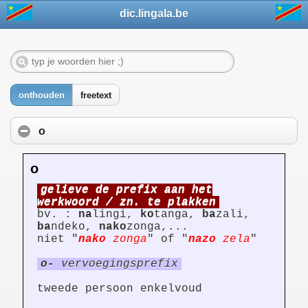
dic.lingala.be
onthouden
freetext
o
o
gelieve de prefix aan het
werkwoord / zn. te plakken
bv. :
na
lingi,
ko
tanga,
ba
zali,
ba
ndeko,
nako
zonga,...
niet "
nako
zonga
" of "
nazo
zela
"
o-
vervoegingsprefix
tweede persoon enkelvoud