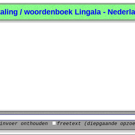
taling / woordenboek Lingala - Nederl
invoer onthouden
freetext (diepgaande opzo