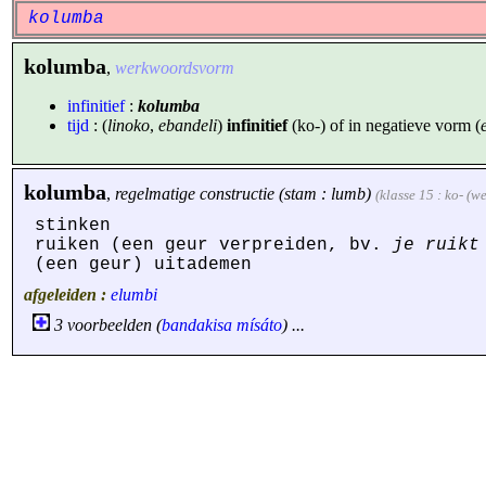
kolumba
kolumba
,
werkwoordsvorm
infinitief
:
kolumba
tijd
: (
linoko
,
ebandeli
)
infinitief
(ko-) of in negatieve vorm (
kolumba
,
regelmatige constructie (stam : lumb)
(klasse 15 : ko- (
stinken
ruiken (een geur verpreiden, bv.
je ruikt
(een geur) uitademen
afgeleiden :
elumbi
3 voorbeelden (
bandakisa
mísáto
) ...