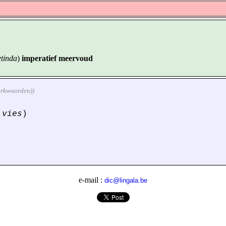
etinda
)
imperatief meervoud
werkwoorden))
 vies
)
e-mail :
dic@lingala.be