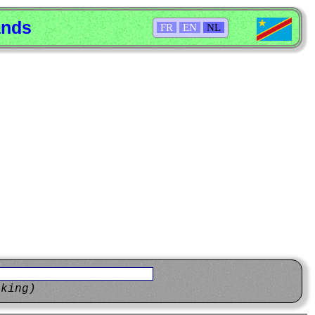
ands
FR
EN
NL
eking)