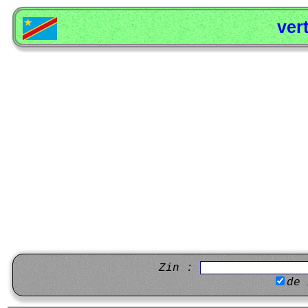
ver
Zin :
de 