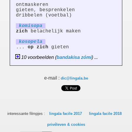
ontmaskeren
gieten, besprenkelen
dribbelen (voetbal)
ko
mi
sopa
zich
belachelijk maken
kosop
el
a
...
op
zich
gieten
10 voorbeelden (
bandakisa
zómi
) ...
e-mail :
dic@lingala.be
interessante filmpjes :
lingala facile 2017
lingala facile 2018
privéleven & cookies