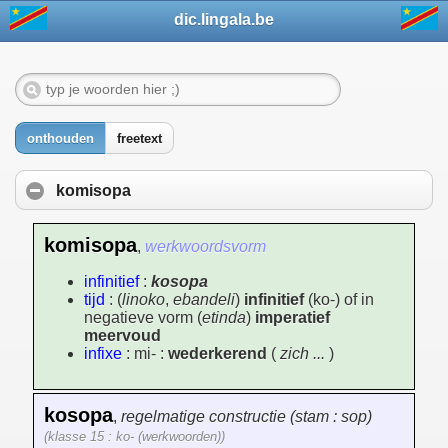
dic.lingala.be
onthouden
freetext
komisopa
komisopa
,
werkwoordsvorm
infinitief
:
kosopa
tijd
: (
linoko
,
ebandeli
)
infinitief
(ko-) of in
negatieve vorm (
etinda
)
imperatief
meervoud
infixe
: mi- :
wederkerend
(
zich ...
)
kosopa
,
regelmatige constructie (stam : sop)
(klasse 15 : ko- (werkwoorden))