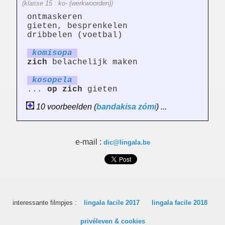
(klasse 15 : ko- (werkwoorden))
ontmaskeren
gieten, besprenkelen
dribbelen (voetbal)
ko
mi
sopa
zich
belachelijk maken
kosop
el
a
...
op
zich
gieten
10 voorbeelden (
bandakisa
zómi
) ...
e-mail :
dic@lingala.be
interessante filmpjes :
lingala facile 2017
lingala facile 2018
privéleven & cookies