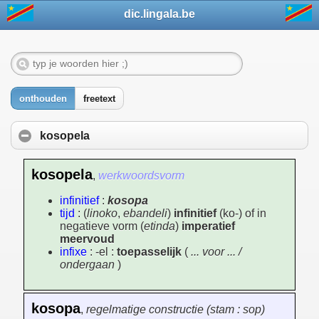
dic.lingala.be
onthouden
freetext
kosopela
kosopela
,
werkwoordsvorm
infinitief
:
kosopa
tijd
: (
linoko
,
ebandeli
)
infinitief
(ko-) of in
negatieve vorm (
etinda
)
imperatief
meervoud
infixe
: -el :
toepasselijk
(
... voor ... /
ondergaan
)
kosopa
,
regelmatige constructie (stam : sop)